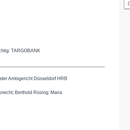
D
wichtig: TARGOBANK

________________________________________ 

ister Amtsgericht Düsseldorf HRB

necht; Berthold Rüsing; Maria
