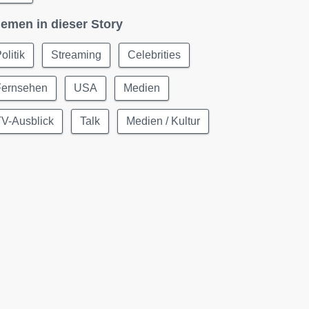
emen in dieser Story
olitik
Streaming
Celebrities
Fernsehen
USA
Medien
TV-Ausblick
Talk
Medien / Kultur