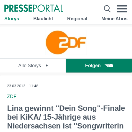
Storys
Blaulicht
Regional
Meine Abos
Alle Storys
Folgen
23.03.2013 – 11:48
ZDF
Lina gewinnt "Dein Song"-Finale
bei KiKA/ 15-Jährige aus
Niedersachsen ist "Songwriterin