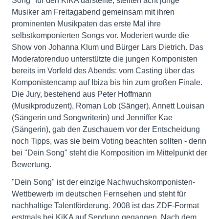
Song" für den KiKA darstellte, stellten acht junge
Musiker am Freitagabend gemeinsam mit ihren
prominenten Musikpaten das erste Mal ihre
selbstkomponierten Songs vor. Moderiert wurde die
Show von Johanna Klum und Bürger Lars Dietrich. Das
Moderatorenduo unterstützte die jungen Komponisten
bereits im Vorfeld des Abends: vom Casting über das
Komponistencamp auf Ibiza bis hin zum großen Finale.
Die Jury, bestehend aus Peter Hoffmann
(Musikproduzent), Roman Lob (Sänger), Annett Louisan
(Sängerin und Songwriterin) und Jenniffer Kae
(Sängerin), gab den Zuschauern vor der Entscheidung
noch Tipps, was sie beim Voting beachten sollten - denn
bei "Dein Song" steht die Komposition im Mittelpunkt der
Bewertung.
"Dein Song" ist der einzige Nachwuchskomponisten-
Wettbewerb im deutschen Fernsehen und steht für
nachhaltige Talentförderung. 2008 ist das ZDF-Format
erstmals bei KiKA auf Sendung gegangen. Nach dem