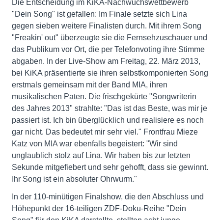
Die Entscheidung im KiKA-Nachwuchswettbewerb
"Dein Song" ist gefallen: Im Finale setzte sich Lina
gegen sieben weitere Finalisten durch. Mit ihrem Song
"Freakin' out" überzeugte sie die Fernsehzuschauer und
das Publikum vor Ort, die per Telefonvoting ihre Stimme
abgaben. In der Live-Show am Freitag, 22. März 2013,
bei KiKA präsentierte sie ihren selbstkomponierten Song
erstmals gemeinsam mit der Band MIA, ihren
musikalischen Paten. Die frischgekürte "Songwriterin
des Jahres 2013" strahlte: "Das ist das Beste, was mir je
passiert ist. Ich bin überglücklich und realisiere es noch
gar nicht. Das bedeutet mir sehr viel." Frontfrau Mieze
Katz von MIA war ebenfalls begeistert: "Wir sind
unglaublich stolz auf Lina. Wir haben bis zur letzten
Sekunde mitgefiebert und sehr gehofft, dass sie gewinnt.
Ihr Song ist ein absoluter Ohrwurm."
In der 110-minütigen Finalshow, die den Abschluss und
Höhepunkt der 16-teiligen ZDF-Doku-Reihe "Dein