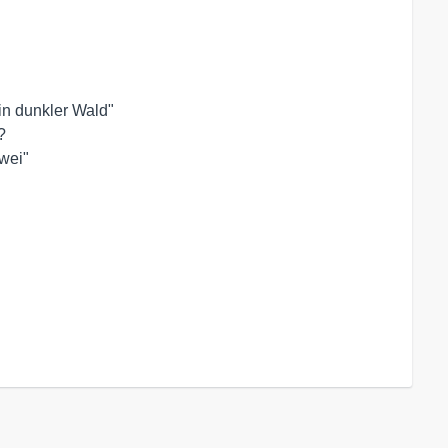
in dunkler Wald"



zwei"