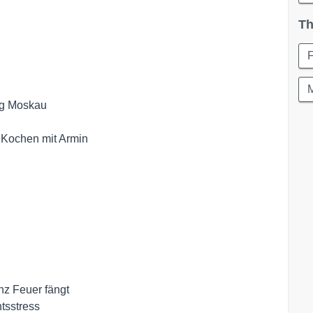
Th
M
ng Moskau

 Kochen mit Armin 

z Feuer fängt

tsstress