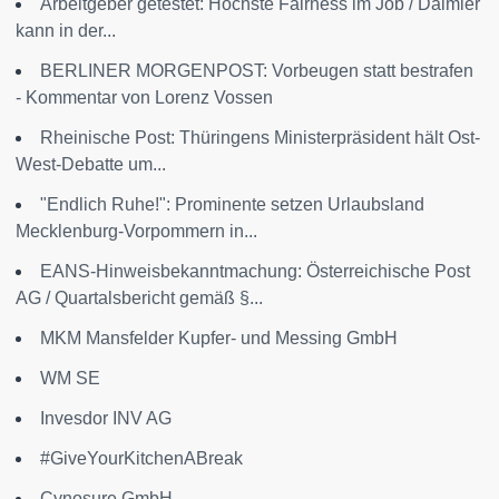
Arbeitgeber getestet: Höchste Fairness im Job / Daimler
kann in der...
BERLINER MORGENPOST: Vorbeugen statt bestrafen
- Kommentar von Lorenz Vossen
Rheinische Post: Thüringens Ministerpräsident hält Ost-
West-Debatte um...
"Endlich Ruhe!": Prominente setzen Urlaubsland
Mecklenburg-Vorpommern in...
EANS-Hinweisbekanntmachung: Österreichische Post
AG / Quartalsbericht gemäß §...
MKM Mansfelder Kupfer- und Messing GmbH
WM SE
Invesdor INV AG
#GiveYourKitchenABreak
Cynosure GmbH