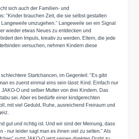
cht sich auch der Familien- und
"Kinder brauchen Zeit, die sie selbst gestalten
it Langeweile umzugehen." Langeweile sei ein Signal
mer wieder etwas Neues zu entdecken und
ördert den Impuls, kreativ zu werden. Eltern, die jede
terbinden versuchen, nehmen Kindern diese
schlechtere Startchancen, im Gegenteil: "Es gibt
an es zuerst einmal eins sein lässt: Kind. Einfach nur
on JAKO-O und selber Mutter von drei Kindern. Das
 tabu sei. Aber es bedürfe einer kindgerechten
oll, mit viel Geduld, Ruhe, ausreichend Freiraum und
eiz.
nd gut und richtig ist. Und wir sind der Meinung, dass
- nur leider sagt man es ihnen viel zu selten." Als
chen" nutzt JAKO-O jetzt seinen direkten Draht zu