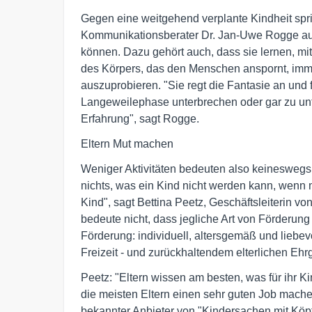
Gegen eine weitgehend verplante Kindheit spri
Kommunikationsberater Dr. Jan-Uwe Rogge aus: 
können. Dazu gehört auch, dass sie lernen, m
des Körpers, das den Menschen anspornt, im
auszuprobieren. "Sie regt die Fantasie an und f
Langeweilephase unterbrechen oder gar zu un
Erfahrung", sagt Rogge.
Eltern Mut machen
Weniger Aktivitäten bedeuten also keineswegs 
nichts, was ein Kind nicht werden kann, wenn m
Kind", sagt Bettina Peetz, Geschäftsleiterin v
bedeute nicht, dass jegliche Art von Förderung
Förderung: individuell, altersgemäß und liebev
Freizeit - und zurückhaltendem elterlichen Ehrg
Peetz: "Eltern wissen am besten, was für ihr Ki
die meisten Eltern einen sehr guten Job machen 
bekannter Anbieter von "Kindersachen mit Köpf