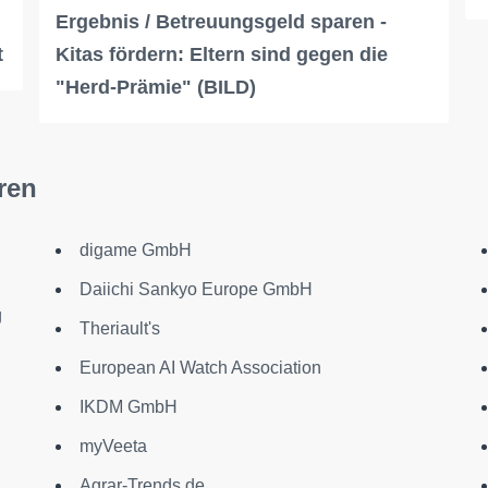
Ergebnis / Betreuungsgeld sparen -
t
Kitas fördern: Eltern sind gegen die
"Herd-Prämie" (BILD)
ren
digame GmbH
Daiichi Sankyo Europe GmbH
g
Theriault's
European AI Watch Association
IKDM GmbH
myVeeta
Agrar-Trends.de