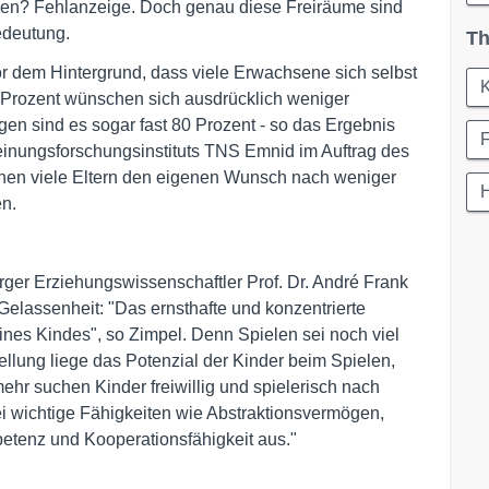
len? Fehlanzeige. Doch genau diese Freiräume sind
edeutung.
Th
or dem Hintergrund, dass viele Erwachsene sich selbst
60 Prozent wünschen sich ausdrücklich weniger
igen sind es sogar fast 80 Prozent - so das Ergebnis
F
einungsforschungsinstituts TNS Emnid im Auftrag des
nen viele Eltern den eigenen Wunsch nach weniger
en.
rger Erziehungswissenschaftler Prof. Dr. André Frank
 Gelassenheit: "Das ernsthafte und konzentrierte
ines Kindes", so Zimpel. Denn Spielen sei noch viel
llung liege das Potenzial der Kinder beim Spielen,
ehr suchen Kinder freiwillig und spielerisch nach
 wichtige Fähigkeiten wie Abstraktionsvermögen,
etenz und Kooperationsfähigkeit aus."