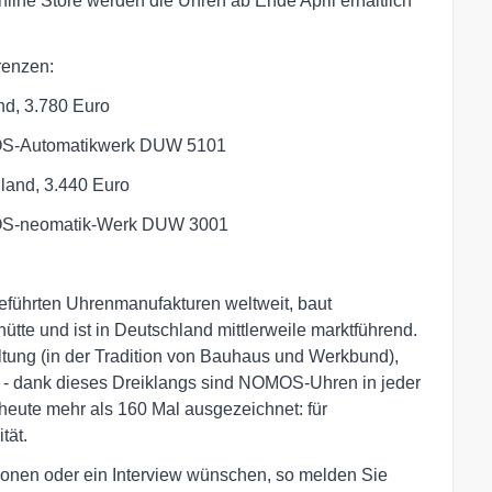
ine Store werden die Uhren ab Ende April erhältlich
renzen:
nd, 3.780 Euro
MOS-Automatikwerk DUW 5101
land, 3.440 Euro
MOS-neomatik-Werk DUW 3001
führten Uhrenmanufakturen weltweit, baut
te und ist in Deutschland mittlerweile marktführend.
ltung (in der Tradition von Bauhaus und Werkbund),
 - dank dieses Dreiklangs sind NOMOS-Uhren in jeder
 heute mehr als 160 Mal ausgezeichnet: für
tät.
tionen oder ein Interview wünschen, so melden Sie 