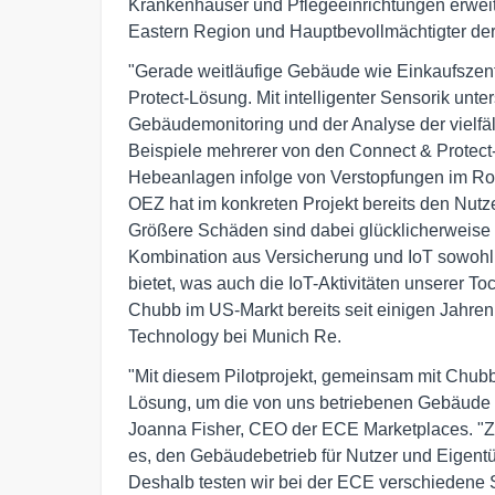
Krankenhäuser und Pflegeeinrichtungen erweite
Eastern Region und Hauptbevollmächtigter de
"Gerade weitläufige Gebäude wie Einkaufszentr
Protect-Lösung. Mit intelligenter Sensorik unt
Gebäudemonitoring und der Analyse der vielfäl
Beispiele mehrerer von den Connect & Protect
Hebeanlagen infolge von Verstopfungen im Ro
OEZ hat im konkreten Projekt bereits den Nutze
Größere Schäden sind dabei glücklicherweise n
Kombination aus Versicherung und IoT sowohl
bietet, was auch die IoT-Aktivitäten unserer T
Chubb im US-Markt bereits seit einigen Jahren 
Technology bei Munich Re.
"Mit diesem Pilotprojekt, gemeinsam mit Chubb
Lösung, um die von uns betriebenen Gebäude s
Joanna Fisher, CEO der ECE Marketplaces. "Ziel
es, den Gebäudebetrieb für Nutzer und Eigentü
Deshalb testen wir bei der ECE verschiedene S