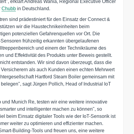
rt", erklärt Andreas Wania, Regional Executive Officer
r
Chubb
in Deutschland.
en sind prädestiniert für den Einsatz der Connect &
erstützen wir die Haustechnikeinheiten beim
tigen potenziellen Gefahrenquellen vor Ort. Die
-Sensoren frühzeitig erkannten übergelaufenen
lltreppenbereich und einem der Technikräume des
n und Effektivität des Produkts unter Beweis gestellt.
icht entstanden. Wir sind davon überzeugt, dass die
 Versicherern als auch Kunden einen echten Mehrwert
ochtergesellschaft Hartford Steam Boiler gemeinsam mit
belegen", sagt Jürgen Pollich, Head of Industrial IoT
 und Munich Re, testen wir eine weitere innovative
marter und intelligenter machen zu können", so
 beim Einsatz digitaler Tools wie der IoT-Sensorik ist
mer weiter zu optimieren und effizienter machen.
mart-Building-Tools und freuen uns, eine weitere