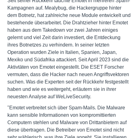
Seit seiner Rückkehr tauchte Emotet in mehreren Spam-
Kampagnen auf. Mealybug, die Hackergruppe hinter
dem Botnetz, hat zahlreiche neue Module entwickelt und
bestehende überarbeitet. Die Drahtzieher hinter Emotet
haben aus dem Takedown vor zwei Jahren einiges
gelernt und viel Zeit darin investiert, die Entdeckung
ihres Botnetzes zu verhindern. In seiner letzten
Operation wurden Ziele in Italien, Spanien, Japan,
Mexiko und Südafrika attackiert. Seit April 2023 sind die
Aktivtäten von Emotet eingestellt. Die ESET Forscher
vermuten, dass die Hacker nach neuen Angriffsvektoren
suchen. Was die Experten seit der Rückkehr festgestellt
haben und wie es weitergeht, erläutern sie in ihrer
neuesten Analyse auf WeLiveSecurity.
"Emotet verbreitet sich über Spam-Mails. Die Malware
kann sensible Informationen von kompromittierten
Computern stehlen und Malware von Drittanbietern auf
diese übertragen. Die Betreiber von Emotet sind nicht
sehr wählerisch, was ihre Ziele angeht. Sie installieren