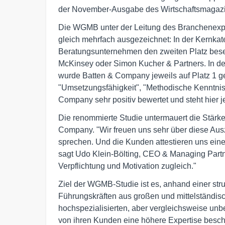
der November-Ausgabe des Wirtschaftsmagaz
Die WGMB unter der Leitung des Branchenexpe
gleich mehrfach ausgezeichnet: In der Kernkat
Beratungsunternehmen den zweiten Platz bes
McKinsey oder Simon Kucher & Partners. In de
wurde Batten & Company jeweils auf Platz 1 ge
"Umsetzungsfähigkeit", "Methodische Kenntni
Company sehr positiv bewertet und steht hier j
Die renommierte Studie untermauert die Stär
Company. "Wir freuen uns sehr über diese A
sprechen. Und die Kunden attestieren uns eine
sagt Udo Klein-Bölting, CEO & Managing Partn
Verpflichtung und Motivation zugleich."
Ziel der WGMB-Studie ist es, anhand einer stru
Führungskräften aus großen und mittelständis
hochspezialisierten, aber vergleichsweise u
von ihren Kunden eine höhere Expertise besch