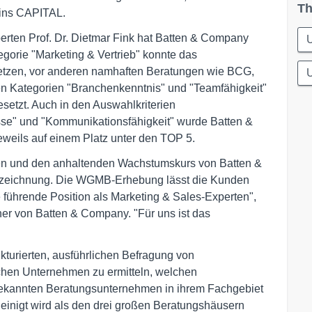
Th
ins CAPITAL.
rten Prof. Dr. Dietmar Fink hat Batten & Company
egorie "Marketing & Vertrieb" konnte das
etzen, vor anderen namhaften Beratungen wie BCG,
n Kategorien "Branchenkenntnis" und "Teamfähigkeit"
setzt. Auch in den Auswahlkriterien
sse" und "Kommunikationsfähigkeit" wurde Batten &
eweils auf einem Platz unter den TOP 5.
ken und den anhaltenden Wachstumskurs von Batten &
uszeichnung. Die WGMB-Erhebung lässt die Kunden
 führende Position als Marketing & Sales-Experten",
er von Batten & Company. "Für uns ist das
kturierten, ausführlichen Befragung von
chen Unternehmen zu ermitteln, welchen
nbekannten Beratungsunternehmen in ihrem Fachgebiet
einigt wird als den drei großen Beratungshäusern