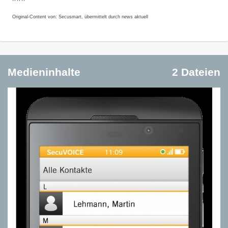
Original-Content von: Secusmart, übermittelt durch news aktuell
Medieninhalte
2 Dateien