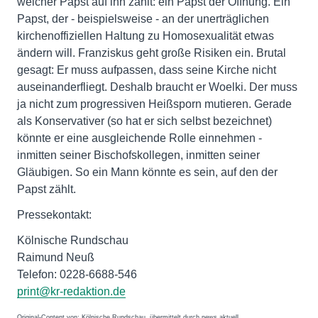
welcher Papst auf ihn zählt: ein Papst der Öffnung. Ein
Papst, der - beispielsweise - an der unerträglichen
kirchenoffiziellen Haltung zu Homosexualität etwas
ändern will. Franziskus geht große Risiken ein. Brutal
gesagt: Er muss aufpassen, dass seine Kirche nicht
auseinanderfliegt. Deshalb braucht er Woelki. Der muss
ja nicht zum progressiven Heißsporn mutieren. Gerade
als Konservativer (so hat er sich selbst bezeichnet)
könnte er eine ausgleichende Rolle einnehmen -
inmitten seiner Bischofskollegen, inmitten seiner
Gläubigen. So ein Mann könnte es sein, auf den der
Papst zählt.
Pressekontakt:
Kölnische Rundschau
Raimund Neuß
Telefon: 0228-6688-546
print@kr-redaktion.de
Original-Content von: Kölnische Rundschau, übermittelt durch news aktuell