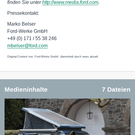
finden Sie unter
http://www.media.ford.com
.
Pressekontakt:
Marko Belser
Ford-Werke GmbH
+49 (0) 171 / 55 38 246
mbelser@ford.com
Original-Content von: Ford-Werke GmbH, übermittelt durch news aktuell
Medieninhalte
7 Dateien