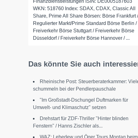
Finanzdienstleistungen ISIN: DE0005187603
WKN: 518760 Index: SDAX, CDAX, Classic All
Share, Prime All Share Börsen: Börse Frankfurt 
Regulierter Markt/Prime Standard Börse Berlin /
Freiverkehr Börse Stuttgart / Freiverkehr Börse
Düsseldorf / Freiverkehr Börse Hannover / ...
Das könnte Sie auch interessie
Rheinische Post: Steuerberaterkammer: Viel
schummeln bei der Pendlerpauschale
"Im Großstadt-Dschungel Duftmarken für
Umwelt- und Klimaschutz" setzen
Drehstart für ZDF-Thriller "Hinter blinden
Fenstern" / Hanns Zischler als...
WAZ: Lebedew und Öger Tours Montag beim