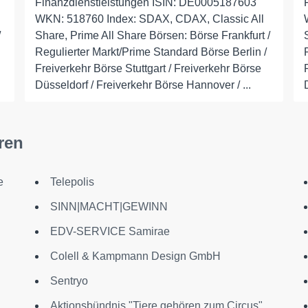
Finanzdienstleistungen ISIN: DE0005187603
WKN: 518760 Index: SDAX, CDAX, Classic All
/
Share, Prime All Share Börsen: Börse Frankfurt /
Regulierter Markt/Prime Standard Börse Berlin /
Freiverkehr Börse Stuttgart / Freiverkehr Börse
Düsseldorf / Freiverkehr Börse Hannover / ...
ren
e
Telepolis
SINN|MACHT|GEWINN
EDV-SERVICE Samirae
Colell & Kampmann Design GmbH
Sentryo
Aktionsbündnis "Tiere gehören zum Circus"