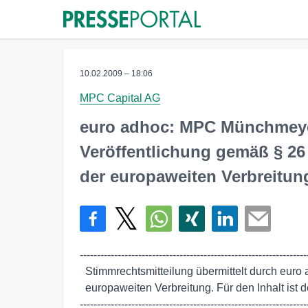
10.02.2009 – 18:06
MPC Capital AG
euro adhoc: MPC Münchmeye
Veröffentlichung gemäß § 26
der europaweiten Verbreitun
-------------------------------------------------------------------
  Stimmrechtsmitteilung übermittelt durch euro adhoc mit dem Ziel einer

  europaweiten Verbreitung. Für den Inhalt ist der Emittent verantwortlich.

-------------------------------------------------------------------