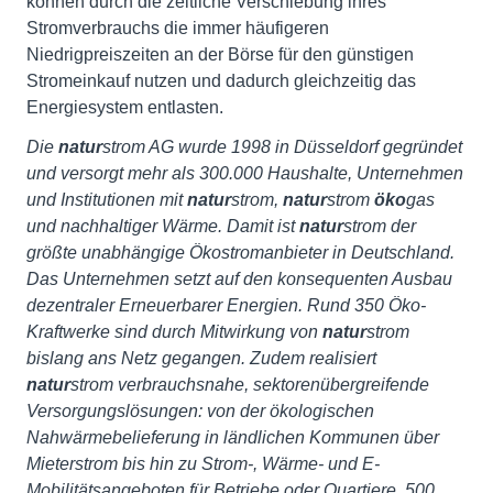
können durch die zeitliche Verschiebung ihres
Stromverbrauchs die immer häufigeren
Niedrigpreiszeiten an der Börse für den günstigen
Stromeinkauf nutzen und dadurch gleichzeitig das
Energiesystem entlasten.
Die
natur
strom AG wurde 1998 in Düsseldorf gegründet
und versorgt mehr als 300.000 Haushalte, Unternehmen
und Institutionen mit
natur
strom,
natur
strom
öko
gas
und nachhaltiger Wärme. Damit ist
natur
strom der
größte unabhängige Ökostromanbieter in Deutschland.
Das Unternehmen setzt auf den konsequenten Ausbau
dezentraler Erneuerbarer Energien. Rund 350 Öko-
Kraftwerke sind durch Mitwirkung von
natur
strom
bislang ans Netz gegangen. Zudem realisiert
natur
strom verbrauchsnahe, sektorenübergreifende
Versorgungslösungen: von der ökologischen
Nahwärmebelieferung in ländlichen Kommunen über
Mieterstrom bis hin zu Strom-, Wärme- und E-
Mobilitätsangeboten für Betriebe oder Quartiere. 500