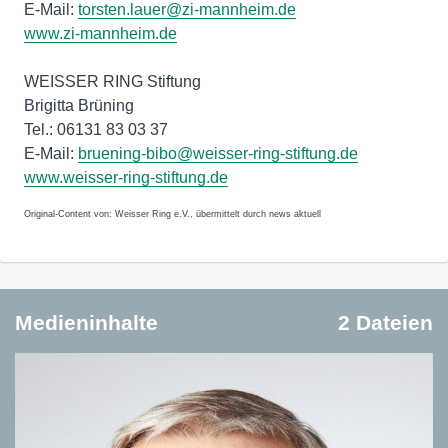
E-Mail:
torsten.lauer@zi-mannheim.de
www.zi-mannheim.de
WEISSER RING Stiftung
Brigitta Brüning
Tel.: 06131 83 03 37
E-Mail:
bruening-bibo@weisser-ring-stiftung.de
www.weisser-ring-stiftung.de
Original-Content von: Weisser Ring e.V., übermittelt durch news aktuell
Medieninhalte
2 Dateien