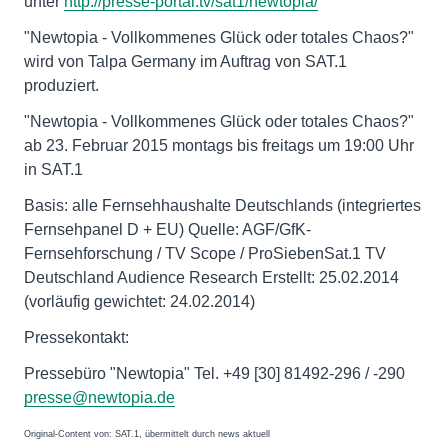
unter
http://presse-portal.tv/sat1/newtopia/
"Newtopia - Vollkommenes Glück oder totales Chaos?"
wird von Talpa Germany im Auftrag von SAT.1
produziert.
"Newtopia - Vollkommenes Glück oder totales Chaos?"
ab 23. Februar 2015 montags bis freitags um 19:00 Uhr
in SAT.1
Basis: alle Fernsehhaushalte Deutschlands (integriertes
Fernsehpanel D + EU) Quelle: AGF/GfK-
Fernsehforschung / TV Scope / ProSiebenSat.1 TV
Deutschland Audience Research Erstellt: 25.02.2014
(vorläufig gewichtet: 24.02.2014)
Pressekontakt:
Pressebüro "Newtopia" Tel. +49 [30] 81492-296 / -290
presse@newtopia.de
Original-Content von: SAT.1, übermittelt durch news aktuell