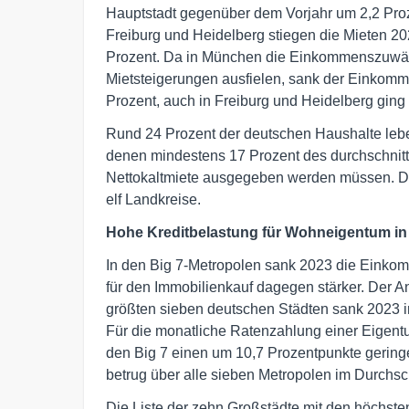
Hauptstadt gegenüber dem Vorjahr um 2,2 Proz
Freiburg und Heidelberg stiegen die Mieten 2
Prozent. Da in München die Einkommenszuwäch
Mietsteigerungen ausfielen, sank der Einkomme
Prozent, auch in Freiburg und Heidelberg ging d
Rund 24 Prozent der deutschen Haushalte lebe
denen mindestens 17 Prozent des durchschnitt
Nettokaltmiete ausgegeben werden müssen. Dar
elf Landkreise.
Hohe Kreditbelastung für Wohneigentum in
In den Big 7-Metropolen sank 2023 die Einkomm
für den Immobilienkauf dagegen stärker. Der A
größten sieben deutschen Städten sank 2023 i
Für die monatliche Ratenzahlung einer Eigen
den Big 7 einen um 10,7 Prozentpunkte gerin
betrug über alle sieben Metropolen im Durchsch
Die Liste der zehn Großstädte mit den höchst