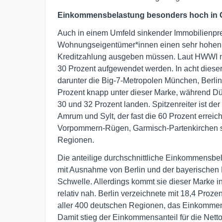
Einkommensbelastung besonders hoch in G
Auch in einem Umfeld sinkender Immobilienpre
Wohnungseigentümer*innen einen sehr hohen A
Kreditzahlung ausgeben müssen. Laut HWWI mu
30 Prozent aufgewendet werden. In acht diese
darunter die Big-7-Metropolen München, Berlin
Prozent knapp unter dieser Marke, während Dü
30 und 32 Prozent landen. Spitzenreiter ist de
Amrum und Sylt, der fast die 60 Prozent erreic
Vorpommern-Rügen, Garmisch-Partenkirchen so
Regionen.
Die anteilige durchschnittliche Einkommensbel
mit Ausnahme von Berlin und der bayerischen
Schwelle. Allerdings kommt sie dieser Marke i
relativ nah. Berlin verzeichnete mit 18,4 Proz
aller 400 deutschen Regionen, das Einkommen e
Damit stieg der Einkommensanteil für die Net