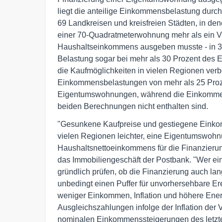
liegt die anteilige Einkommensbelastung durch
69 Landkreisen und kreisfreien Städten, in den
einer 70-Quadratmeterwohnung mehr als ein Vi
Haushaltseinkommens ausgeben musste - in 33 
Belastung sogar bei mehr als 30 Prozent des
die Kaufmöglichkeiten in vielen Regionen ver
Einkommensbelastungen von mehr als 25 Prozen
Eigentumswohnungen, während die Einkommen 
beiden Berechnungen nicht enthalten sind.
"Gesunkene Kaufpreise und gestiegene Einkom
vielen Regionen leichter, eine Eigentumswohnun
Haushaltsnettoeinkommens für die Finanzierung
das Immobiliengeschäft der Postbank. "Wer ein
gründlich prüfen, ob die Finanzierung auch lang
unbedingt einen Puffer für unvorhersehbare E
weniger Einkommen, Inflation und höhere Ener
Ausgleichszahlungen infolge der Inflation der
nominalen Einkommenssteigerungen des letzte