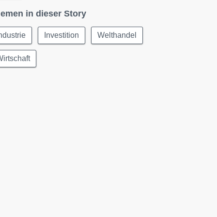
emen in dieser Story
ndustrie
Investition
Welthandel
irtschaft