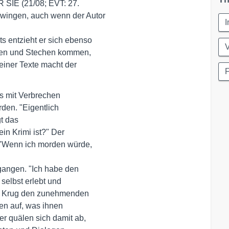
 SIE (21/08; EVT: 27. 

ingen, auch wenn der Autor

I
 entzieht er sich ebenso

V
uen und Stechen kommen, 

iner Texte macht der 

F
 mit Verbrechen 

rden. "Eigentlich 

t das 

n Krimi ist?" Der 

 "Wenn ich morden würde,

angen. "Ich habe den 

elbst erlebt und 

t Krug den zunehmenden 

en auf, was ihnen 

r quälen sich damit ab,
