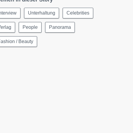
nterview
Unterhaltung
Celebrities
erlag
People
Panorama
ashion / Beauty