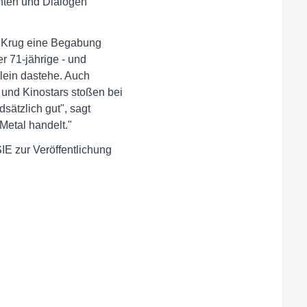
hten und Dialogen 

t Krug eine Begabung 

 71-jährige - und 

lein dastehe. Auch 

nd Kinostars stoßen bei 

ätzlich gut", sagt 

etal handelt."
E zur Veröffentlichung
