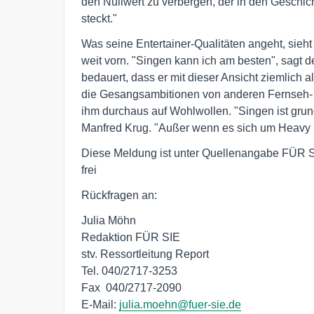
den Nullwert zu verbergen, der in den Geschic
steckt."
Was seine Entertainer-Qualitäten angeht, sieh
weit vorn. "Singen kann ich am besten", sagt der
bedauert, dass er mit dieser Ansicht ziemlich al
die Gesangsambitionen von anderen Fernseh- u
ihm durchaus auf Wohlwollen. "Singen ist grunds
Manfred Krug. "Außer wenn es sich um Heavy M
Diese Meldung ist unter Quellenangabe FÜR SI
frei
Rückfragen an:
Julia Möhn

Redaktion FÜR SIE

stv. Ressortleitung Report

Tel. 040/2717-3253

Fax  040/2717-2090

E-Mail: 
julia.moehn@fuer-sie.de