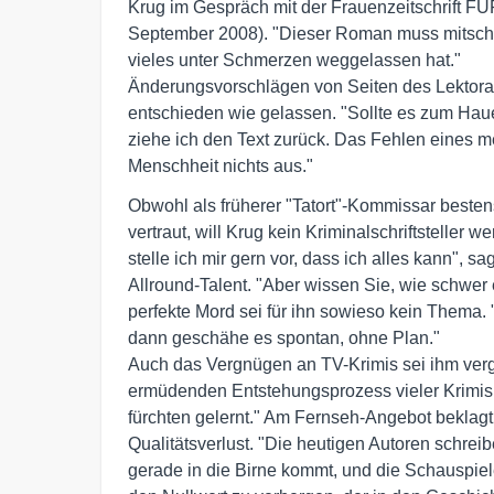
Krug im Gespräch mit der Frauenzeitschrift FÜR
September 2008). "Dieser Roman muss mitschw
vieles unter Schmerzen weggelassen hat."

Änderungsvorschlägen von Seiten des Lektorats
entschieden wie gelassen. "Sollte es zum Ha
ziehe ich den Text zurück. Das Fehlen eines me
Menschheit nichts aus."
Obwohl als früherer "Tatort"-Kommissar bestens
vertraut, will Krug kein Kriminalschriftsteller we
stelle ich mir gern vor, dass ich alles kann", sag
Allround-Talent. "Aber wissen Sie, wie schwer ei
perfekte Mord sei für ihn sowieso kein Thema.
dann geschähe es spontan, ohne Plan."

Auch das Vergnügen an TV-Krimis sei ihm verg
ermüdenden Entstehungsprozess vieler Krimis s
fürchten gelernt." Am Fernseh-Angebot beklag
Qualitätsverlust. "Die heutigen Autoren schreib
gerade in die Birne kommt, und die Schauspiele