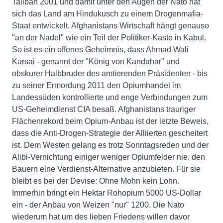
Taliban 2001 und damit unter den Augen der Nato hat
sich das Land am Hindukusch zu einem Drogenmafia-
Staat entwickelt. Afghanistans Wirtschaft hängt genauso
"an der Nadel" wie ein Teil der Politiker-Kaste in Kabul.
So ist es ein offenes Geheimnis, dass Ahmad Wali
Karsai - genannt der "König von Kandahar" und
obskurer Halbbruder des amtierenden Präsidenten - bis
zu seiner Ermordung 2011 den Opiumhandel im
Landessüden kontrollierte und enge Verbindungen zum
US-Geheimdienst CIA besaß. Afghanistans trauriger
Flächenrekord beim Opium-Anbau ist der letzte Beweis,
dass die Anti-Drogen-Strategie der Alliierten gescheitert
ist. Dem Westen gelang es trotz Sonntagsreden und der
Alibi-Vernichtung einiger weniger Opiumfelder nie, den
Bauern eine Verdienst-Alternative anzubieten. Für sie
bleibt es bei der Devise: Ohne Mohn kein Lohn.
Immerhin bringt ein Hektar Rohopium 5000 US-Dollar
ein - der Anbau von Weizen "nur" 1200. Die Nato
wiederum hat um des lieben Friedens willen davor