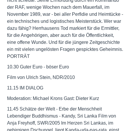
nicht scheute. Seine Ermordung durch ein Kommando
der RAF, wenige Wochen nach dem Mauerfall, im
November 1989, war - bei aller Perfidie und Heimtücke -
ein technisches und logistisches Meisterstück. Wer war
dazu fähig? Herrhausens Tod markiert für die Ermittler,
für die Angehörigen, aber auch für die Öffentlichkeit,
eine offene Wunde. Und für die jüngere Zeitgeschichte
ein mit vielen ungelösten Fragen gespicktes Geheimnis.
PORTRÄT
10.30 Guter Euro - böser Euro
Film von Ulrich Stein, NDR/2010
11.15 IM DIALOG
Moderation: Michael Krons Gast: Dieter Kurz
11.45 Schätze der Welt - Erbe der Menschheit
Lebendiger Buddhismus - Kandy, Sri Lanka Film von
Anja Freyhoff, SWR/2005 Im Herzen Sri Lankas, im
gebirgigen Dschungel, liegt Kanda-uda-pas-rata, einst