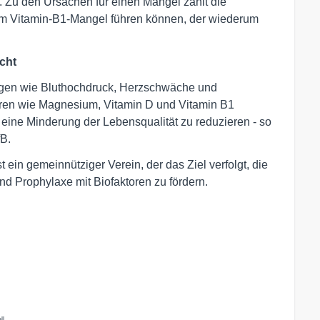
 Zu den Ursachen für einen Mangel zählt die
m Vitamin-B1-Mangel führen können, der wiederum
cht
ngen wie Bluthochdruck, Herzschwäche und
oren wie Magnesium, Vitamin D und Vitamin B1
ine Minderung der Lebensqualität zu reduzieren - so
fB.
st ein gemeinnütziger Verein, der das Ziel verfolgt, die
d Prophylaxe mit Biofaktoren zu fördern.
ll