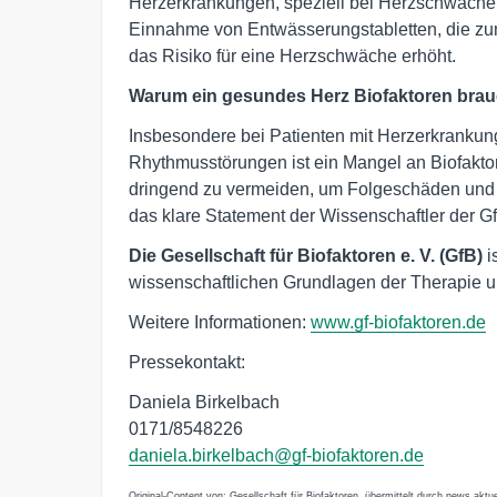
Herzerkrankungen, speziell bei Herzschwäche.
Einnahme von Entwässerungstabletten, die zu
das Risiko für eine Herzschwäche erhöht.
Warum ein gesundes Herz Biofaktoren brau
Insbesondere bei Patienten mit Herzerkranku
Rhythmusstörungen ist ein Mangel an Biofakt
dringend zu vermeiden, um Folgeschäden und e
das klare Statement der Wissenschaftler der G
Die Gesellschaft für Biofaktoren e. V. (GfB)
i
wissenschaftlichen Grundlagen der Therapie un
Weitere Informationen:
www.gf-biofaktoren.de
Pressekontakt:
Daniela Birkelbach
0171/8548226
daniela.birkelbach@gf-biofaktoren.de
Original-Content von: Gesellschaft für Biofaktoren, übermittelt durch news aktue