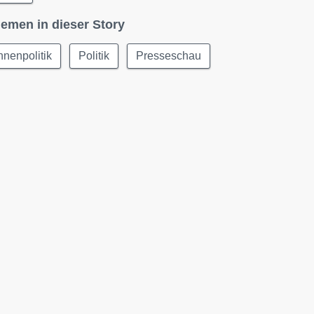
emen in dieser Story
nnenpolitik
Politik
Presseschau