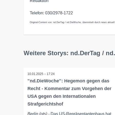
Redaktion
Telefon: 030/2978-1722
Original-Content von: nd.DerTag / nd.DieWoche, übermittelt durch news aktuell
Weitere Storys: nd.DerTag / n
10.01.2025 – 17:24
"nd.DieWoche": Hegemon gegen das
Recht - Kommentar zum Vorgehen der
USA gegen den Internationalen
Strafgerichtshof
Berlin (ots)
- Das US-Repräsentantenhaus hat