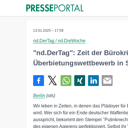
13.01.2025 – 17:59
nd.DerTag / nd.DieWoche
"nd.DerTag": Zeit der Bürok
Überbietungswettbewerb in Sa
Berlin
(ots)
Wir leben in Zeiten, in denen das Plädoyer für D
wird. Wer sich für ein Ende deutscher Waffenl
ausspricht, bekommt den Stempel "Putinknecht"
des eigenen Agierens perfektioniert. Selbst ihr