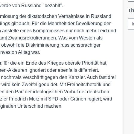
erde von Russland "bezahlt".
Th
losung der diktatorischen Verhältnisse in Russland
dings gilt auch: Für die Mehrheit der Bevölkerung der
I
n anstelle eines Kompromisses nur noch mehr Leid und
samt Zwangsrekrutierungen. Was vom Westen als
bwohl die Diskriminierung russisch­sprachiger
nvasion Alltag war.
für die ein Ende des Krieges oberste Priorität hat,
-Akteuren ignoriert oder ebenfalls diffamiert.
nochmals verschärft gegen den Kanzler. Auch fast drei
ird kein Zweifel geduldet. Mit Freiheitsrhetorik und
en den Part der ideologischen Vorhut der deutschen
nzler Friedrich Merz mit SPD oder Grünen regiert, wird
rginalen Unterschied machen.