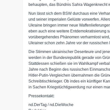
behaupten, das Bündnis Sahra Wagenknecht w
Nun lässt sich dem BSW durchaus eine Verharm
und seiner imperialen Gelüste vorwerfen. Aller
Ukraine bringen immer neue Waffenlieferunge
eben auch eine weitere Entdemokratisierung 
vorübergehendes Phänomen verharmlost wird, o
Ukrainer schon zehn Jahre vor der russischen I
Die Stimmen ukrainischer Deserteure und jener, 
werden in der Bundesrepublik gerade von Grünen
Stattdessen schießen sie im Wahlkampf verbal 
Jahre nach Beginn des russischen Einmarschs w
Hitler-Putin-Vergleichen übernahmen die Grün
Schreibtischkrieger. Ob indes ein künftiger Ka
in Sachen Kriegstüchtigwerdung nur einen ma
Pressekontakt:
nd.DerTag / nd.DieWoche