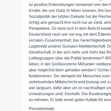
so positive Entwicklungen verweisen wie den 
Kinder, die von Hartz IV leben müssen. Am Ges
Sozialpolitik der letzten Dekade hat die Reiche
richtig arm gemacht Arm nicht nur an Geld, arm
Perspektive. So lässt sich in dem Bericht wied
Deutschland nach wie vor eng mit dem Elternha
sozialen Zusammenhalt, das Gerechtigkeitsemp
Legitimität unserer Sozialen Marktwirtschaft. D
Gesellschaft, in der sich mehr und mehr das Re
Lobbygruppen über die Politik bestimmen? Will
leben, in der Großkonzerne Milliarden verdienen
aber möglichst klein gehalten werden? Sicher n
funktionieren. Sie stempelt die Menschen zum 
zerbröselnden Mittelschicht wird bislang viel 
wie langsam, dafür aber um so nachhaltiger 
Umwälzungen sind. Deshalb: Die Bundesregieru
zu nehmen. Er böte einen guten Auftakt für eine
Pressekontakt: