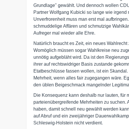
Grundlage" gewählt. Und dennoch wollen CDU
Partner Wolfgang Kubicki so lange wie irgend m
Unverfrorenheit muss man erst mal aufbringen.
schmuddelige Affären und schmutzige Wahlkämpf
Aufreger mal wieder alle Ehre.
Natürlich braucht es Zeit, ein neues Wahlrecht 
Womöglich müssen sogar Wahlkreise neu zuges
unnötig aufgebläht wird. Da ist den Regierung
ihrer auf rechtswidriger Basis zustande geko
Etatbeschlüsse fassen wollen, ist ein Skanda
Mehrheit, wenn alles fair zugegangen wäre. Ega
den üblen Beigeschmack mangelnder Legitima
Die Konsequenz kann deshalb nur lauten, für
parteienübergreifende Mehrheiten zu suchen.
haben, damit schnell neu gewählt werden kann
auf Abruf und ein zweijähriger Dauerwahlkampf
Schleswig-Holstein nicht verdient.