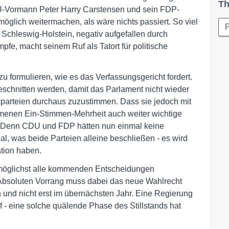
Th
-Vormann Peter Harry Carstensen und sein FDP-
öglich weitermachen, als wäre nichts passiert. So viel
P
 Schleswig-Holstein, negativ aufgefallen durch
e, macht seinem Ruf als Tatort für politische
zu formulieren, wie es das Verfassungsgericht fordert.
chnitten werden, damit das Parlament nicht wieder
sparteien durchaus zuzustimmen. Dass sie jedoch mit
mmenen Ein-Stimmen-Mehrheit auch weiter wichtige
l. Denn CDU und FDP hätten nun einmal keine
l, was beide Parteien alleine beschließen - es wird
tion haben.
 möglichst alle kommenden Entscheidungen
 Absoluten Vorrang muss dabei das neue Wahlrecht
 und nicht erst im übernächsten Jahr. Eine Regierung
 - eine solche quälende Phase des Stillstands hat