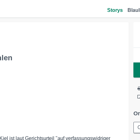
Storys
Blaul
hlen
Or
l ist laut Gerichtsurteil "auf verfassungswidriger