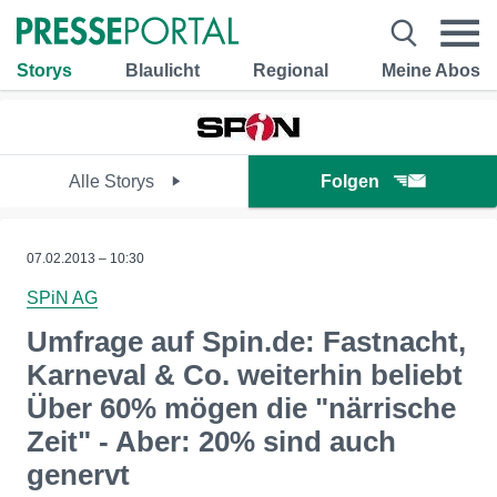
Storys
Blaulicht
Regional
Meine Abos
Alle Storys
Folgen
07.02.2013 – 10:30
SPiN AG
Umfrage auf Spin.de: Fastnacht,
Karneval & Co. weiterhin beliebt
Über 60% mögen die "närrische
Zeit" - Aber: 20% sind auch
genervt