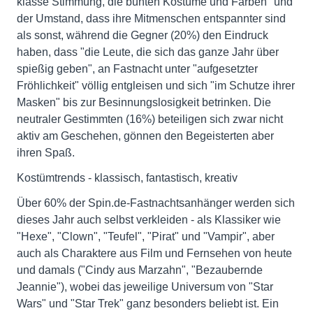
klasse Stimmung, die bunten Kostüme und Farben" und
der Umstand, dass ihre Mitmenschen entspannter sind
als sonst, während die Gegner (20%) den Eindruck
haben, dass "die Leute, die sich das ganze Jahr über
spießig geben", an Fastnacht unter "aufgesetzter
Fröhlichkeit" völlig entgleisen und sich "im Schutze ihrer
Masken" bis zur Besinnungslosigkeit betrinken. Die
neutraler Gestimmten (16%) beteiligen sich zwar nicht
aktiv am Geschehen, gönnen den Begeisterten aber
ihren Spaß.
Kostümtrends - klassisch, fantastisch, kreativ
Über 60% der Spin.de-Fastnachtsanhänger werden sich
dieses Jahr auch selbst verkleiden - als Klassiker wie
"Hexe", "Clown", "Teufel", "Pirat" und "Vampir", aber
auch als Charaktere aus Film und Fernsehen von heute
und damals ("Cindy aus Marzahn", "Bezaubernde
Jeannie"), wobei das jeweilige Universum von "Star
Wars" und "Star Trek" ganz besonders beliebt ist. Ein