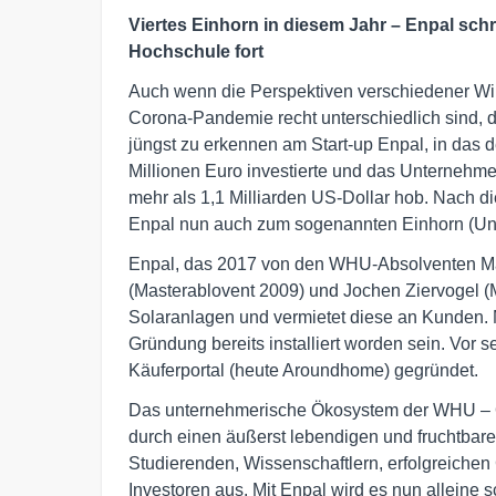
Viertes Einhorn in diesem Jahr – Enpal sch
Hochschule fort
Auch wenn die Perspektiven verschiedener Wi
Corona-Pandemie recht unterschiedlich sind, die
jüngst zu erkennen am Start-up Enpal, in das 
Millionen Euro investierte und das Unternehm
mehr als 1,1 Milliarden US-Dollar hob. Nach d
Enpal nun auch zum sogenannten Einhorn (Un
Enpal, das 2017 von den WHU-Absolventen Mar
(Masterablovent 2009) und Jochen Ziervogel (
Solaranlagen und vermietet diese an Kunden. M
Gründung bereits installiert worden sein. Vor 
Käuferportal (heute Aroundhome) gegründet.
Das unternehmerische Ökosystem der WHU – O
durch einen äußerst lebendigen und fruchtbar
Studierenden, Wissenschaftlern, erfolgreiche
Investoren aus. Mit Enpal wird es nun alleine 