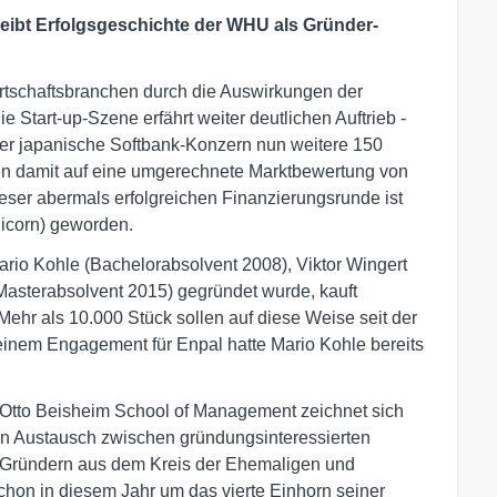
reibt Erfolgsgeschichte der WHU als Gründer-
rtschaftsbranchen durch die Auswirkungen der
 Start-up-Szene erfährt weiter deutlichen Auftrieb -
der japanische Softbank-Konzern nun weitere 150
en damit auf eine umgerechnete Marktbewertung von
ieser abermals erfolgreichen Finanzierungsrunde ist
icorn) geworden.
io Kohle (Bachelorabsolvent 2008), Viktor Wingert
Masterabsolvent 2015) gegründet wurde, kauft
ehr als 10.000 Stück sollen auf diese Weise seit der
seinem Engagement für Enpal hatte Mario Kohle bereits
tto Beisheim School of Management zeichnet sich
en Austausch zwischen gründungsinteressierten
n Gründern aus dem Kreis der Ehemaligen und
schon in diesem Jahr um das vierte Einhorn seiner