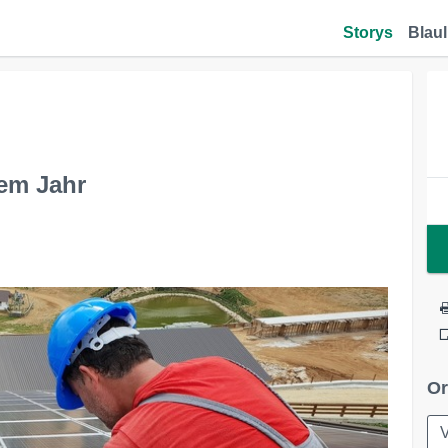
Storys
Blaul
em Jahr
Or
V