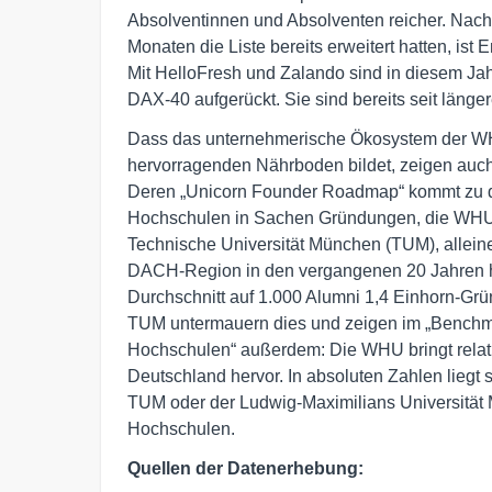
Absolventinnen und Absolventen reicher. Nach
Monaten die Liste bereits erweitert hatten, i
Mit HelloFresh und Zalando sind in diesem Ja
DAX-40 aufgerückt. Sie sind bereits seit läng
Dass das unternehmerische Ökosystem der WHU
hervorragenden Nährboden bildet, zeigen auch
Deren „Unicorn Founder Roadmap“ kommt zu d
Hochschulen in Sachen Gründungen, die WHU 
Technische Universität München (TUM), alleine 
DACH-Region in den vergangenen 20 Jahren 
Durchschnitt auf 1.000 Alumni 1,4 Einhorn-Grü
TUM untermauern dies und zeigen im „Benchma
Hochschulen“ außerdem: Die WHU bringt relativ
Deutschland hervor. In absoluten Zahlen liegt
TUM oder der Ludwig-Maximilians Universität
Hochschulen.
Quellen der Datenerhebung: