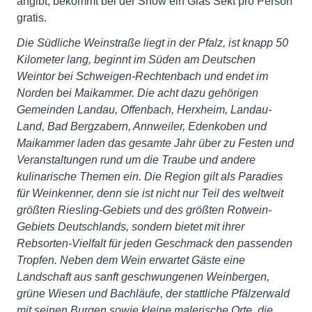
angibt, bekommt bei der Show ein Glas Sekt pro Person
gratis.
Die Südliche Weinstraße liegt in der Pfalz, ist knapp 50
Kilometer lang, beginnt im Süden am Deutschen
Weintor bei Schweigen-Rechtenbach und endet im
Norden bei Maikammer. Die acht dazu gehörigen
Gemeinden Landau, Offenbach, Herxheim, Landau-
Land, Bad Bergzabern, Annweiler, Edenkoben und
Maikammer laden das gesamte Jahr über zu Festen und
Veranstaltungen rund um die Traube und andere
kulinarische Themen ein. Die Region gilt als Paradies
für Weinkenner, denn sie ist nicht nur Teil des weltweit
größten Riesling-Gebiets und des größten Rotwein-
Gebiets Deutschlands, sondern bietet mit ihrer
Rebsorten-Vielfalt für jeden Geschmack den passenden
Tropfen. Neben dem Wein erwartet Gäste eine
Landschaft aus sanft geschwungenen Weinbergen,
grüne Wiesen und Bachläufe, der stattliche Pfälzerwald
mit seinen Burgen sowie kleine malerische Orte, die