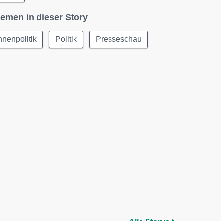
emen in dieser Story
nnenpolitik
Politik
Presseschau