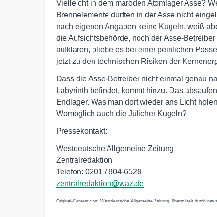
Vielleicht in dem maroden Atomlager Asse? Wenn
Brennelemente durften in der Asse nicht einge
nach eigenen Angaben keine Kugeln, weiß aber
die Aufsichtsbehörde, noch der Asse-Betreiber 
aufklären, bliebe es bei einer peinlichen Pos
jetzt zu den technischen Risiken der Kernener
Dass die Asse-Betreiber nicht einmal genau na
Labyrinth befindet, kommt hinzu. Das absaufen
Endlager. Was man dort wieder ans Licht hole
Womöglich auch die Jülicher Kugeln?
Pressekontakt:
Westdeutsche Allgemeine Zeitung
Zentralredaktion
Telefon: 0201 / 804-6528
zentralredaktion@waz.de
Original-Content von: Westdeutsche Allgemeine Zeitung, übermittelt durch news