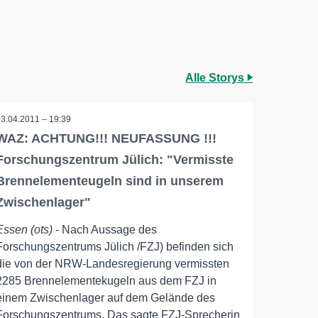
Alle Storys
03.04.2011 – 19:39
WAZ: ACHTUNG!!! NEUFASSUNG !!!
Forschungszentrum Jülich: "Vermisste
Brennelementeugeln sind in unserem
Zwischenlager"
Essen (ots)
- Nach Aussage des
Forschungszentrums Jülich /FZJ) befinden sich
die von der NRW-Landesregierung vermissten
2285 Brennelementekugeln aus dem FZJ in
einem Zwischenlager auf dem Gelände des
Forschungszentrums. Das sagte FZJ-Sprecherin