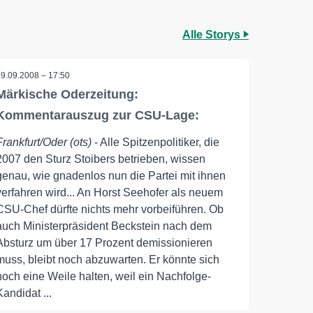
Alle Storys
29.09.2008 – 17:50
Märkische Oderzeitung:
Kommentarauszug zur CSU-Lage:
Frankfurt/Oder (ots)
- Alle Spitzenpolitiker, die
2007 den Sturz Stoibers betrieben, wissen
genau, wie gnadenlos nun die Partei mit ihnen
verfahren wird... An Horst Seehofer als neuem
CSU-Chef dürfte nichts mehr vorbeiführen. Ob
auch Ministerpräsident Beckstein nach dem
Absturz um über 17 Prozent demissionieren
muss, bleibt noch abzuwarten. Er könnte sich
noch eine Weile halten, weil ein Nachfolge-
Kandidat ...