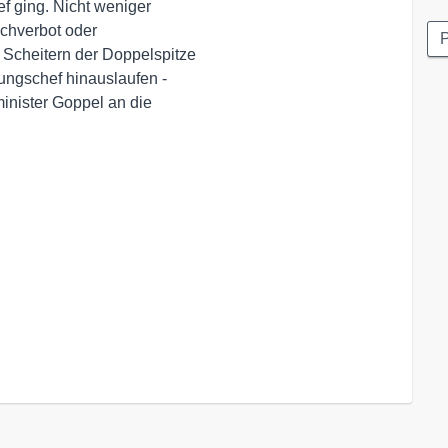
 ging. Nicht weniger 

hverbot oder 

P
cheitern der Doppelspitze

ngschef hinauslaufen - 

nister Goppel an die 
