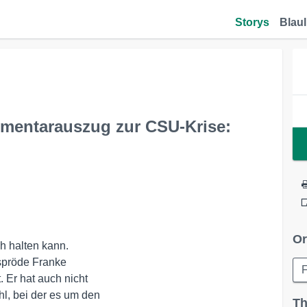
Storys
Blaul
mentarauszug zur CSU-Krise:
Or
 halten kann. 

spröde Franke 

F
Er hat auch nicht 

, bei der es um den 

Th