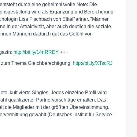
ntsteht durch eine geheimnisvolle Note: Die
bensgestaltung wird als Ergänzung und Bereicherung
ychologin Lisa Fischbach von ElitePartner. "Männer
 in der Attraktivität, aber auch deutlich die soziale
önnen Männern dadurch gut das Gefühl von
gazin:
http://bit.ly/14nRREY
+++
um zum Thema Gleichberechtigung:
http://bit.ly/XTscRJ
dete, kultivierte Singles. Jedes einzelne Profil wird
ahl qualifizierter Partnervorschläge erhalten. Das
elt die Mitglieder mit der größten Übereinstimmung.
rvermittlung gewählt (Deutsches Institut für Service-