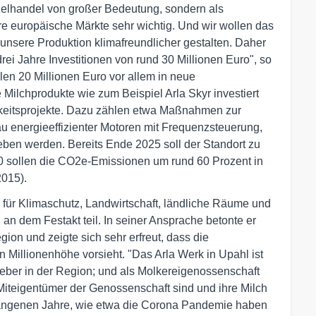
elhandel von großer Bedeutung, sondern als
e europäische Märkte sehr wichtig. Und wir wollen das
unsere Produktion klimafreundlicher gestalten. Daher
ei Jahre Investitionen von rund 30 Millionen Euro", so
en 20 Millionen Euro vor allem in neue
 Milchprodukte wie zum Beispiel Arla Skyr investiert
gkeitsprojekte. Dazu zählen etwa Maßnahmen zur
u energieeffizienter Motoren mit Frequenzsteuerung,
ben werden. Bereits Ende 2025 soll der Standort zu
 sollen die CO2e-Emissionen um rund 60 Prozent in
2015).
r für Klimaschutz, Landwirtschaft, ländliche Räume und
 dem Festakt teil. In seiner Ansprache betonte er
ion und zeigte sich sehr erfreut, dass die
n Millionenhöhe vorsieht. "Das Arla Werk in Upahl ist
tgeber in der Region; und als Molkereigenossenschaft
e Miteigentümer der Genossenschaft sind und ihre Milch
ergangenen Jahre, wie etwa die Corona Pandemie haben