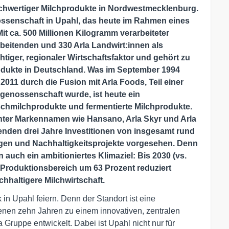
ochwertiger Milchprodukte in Nordwestmecklenburg.
ossenschaft in Upahl, das heute im Rahmen eines
Mit ca. 500 Millionen Kilogramm verarbeiteter
beitenden und 330 Arla Landwirt:innen als
htiger, regionaler Wirtschaftsfaktor und gehört zu
odukte in Deutschland. Was im September 1994
11 durch die Fusion mit Arla Foods, Teil einer
igenossenschaft wurde, ist heute ein
chmilchprodukte und fermentierte Milchprodukte.
nter Markennamen wie Hansano, Arla Skyr und Arla
enden drei Jahre Investitionen von insgesamt rund
agen und Nachhaltigkeitsprojekte vorgesehen. Denn
n auch ein ambitioniertes Klimaziel: Bis 2030 (vs.
Produktionsbereich um 63 Prozent reduziert
chhaltigere Milchwirtschaft.
 in Upahl feiern. Denn der Standort ist eine
enen zehn Jahren zu einem innovativen, zentralen
 Gruppe entwickelt. Dabei ist Upahl nicht nur für