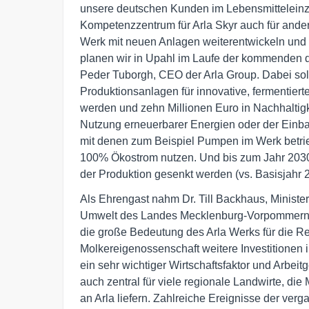
unsere deutschen Kunden im Lebensmitteleinz
Kompetenzzentrum für Arla Skyr auch für ander
Werk mit neuen Anlagen weiterentwickeln und 
planen wir in Upahl im Laufe der kommenden dr
Peder Tuborgh, CEO der Arla Group. Dabei soll
Produktionsanlagen für innovative, fermentierte
werden und zehn Millionen Euro in Nachhalti
Nutzung erneuerbarer Energien oder der Einba
mit denen zum Beispiel Pumpen im Werk betrie
100% Ökostrom nutzen. Und bis zum Jahr 2030
der Produktion gesenkt werden (vs. Basisjahr 
Als Ehrengast nahm Dr. Till Backhaus, Ministe
Umwelt des Landes Mecklenburg-Vorpommern an
die große Bedeutung des Arla Werks für die Reg
Molkereigenossenschaft weitere Investitionen i
ein sehr wichtiger Wirtschaftsfaktor und Arbei
auch zentral für viele regionale Landwirte, di
an Arla liefern. Zahlreiche Ereignisse der v