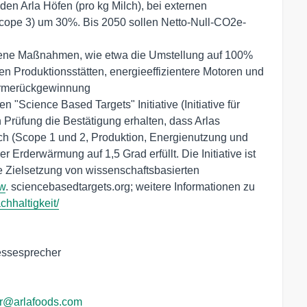
den Arla Höfen (pro kg Milch), bei externen
cope 3) um 30%. Bis 2050 sollen Netto-Null-CO2e-
iedene Maßnahmen, wie etwa die Umstellung auf 100%
n Produktionsstätten, energieeffizientere Motoren und
ärmerückgewinnung
 "Science Based Targets" Initiative (Initiative für
 Prüfung die Bestätigung erhalten, dass Arlas
ch (Scope 1 und 2, Produktion, Energienutzung und
 Erderwärmung auf 1,5 Grad erfüllt. Die Initiative ist
ie Zielsetzung von wissenschaftsbasierten
w
. sciencebasedtargets.org; weitere Informationen zu
hhaltigkeit/
essesprecher
r@arlafoods.com