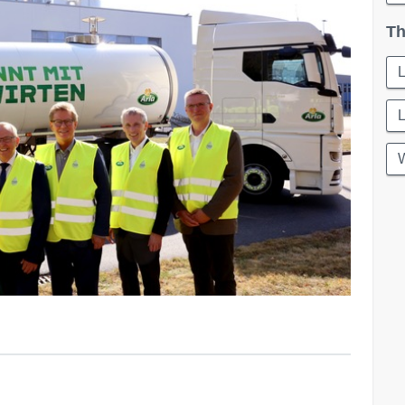
Th
L
L
W