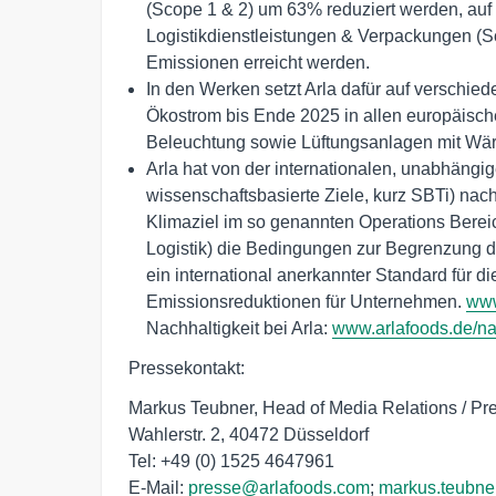
(Scope 1 & 2) um 63% reduziert werden, auf 
Logistikdienstleistungen & Verpackungen (S
Emissionen erreicht werden.
In den Werken setzt Arla dafür auf versch
Ökostrom bis Ende 2025 in allen europäische
Beleuchtung sowie Lüftungsanlagen mit W
Arla hat von der internationalen, unabhängigen
wissenschaftsbasierte Ziele, kurz SBTi) nach
Klimaziel im so genannten Operations Berei
Logistik) die Bedingungen zur Begrenzung der
ein international anerkannter Standard für d
Emissionsreduktionen für Unternehmen.
ww
Nachhaltigkeit bei Arla:
www.arlafoods.de/nac
Pressekontakt:
Markus Teubner, Head of Media Relations / Pr
Wahlerstr. 2, 40472 Düsseldorf
Tel: +49 (0) 1525 4647961
E-Mail:
presse@arlafoods.com
;
markus.teubne