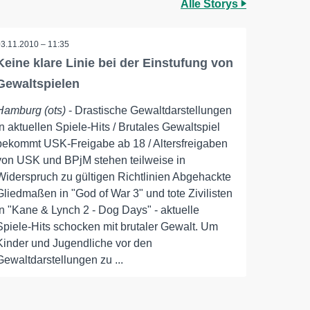
Alle Storys
03.11.2010 – 11:35
Keine klare Linie bei der Einstufung von
Gewaltspielen
Hamburg (ots)
- Drastische Gewaltdarstellungen
in aktuellen Spiele-Hits / Brutales Gewaltspiel
bekommt USK-Freigabe ab 18 / Altersfreigaben
von USK und BPjM stehen teilweise in
Widerspruch zu gültigen Richtlinien Abgehackte
Gliedmaßen in "God of War 3" und tote Zivilisten
in "Kane & Lynch 2 - Dog Days" - aktuelle
Spiele-Hits schocken mit brutaler Gewalt. Um
Kinder und Jugendliche vor den
Gewaltdarstellungen zu ...