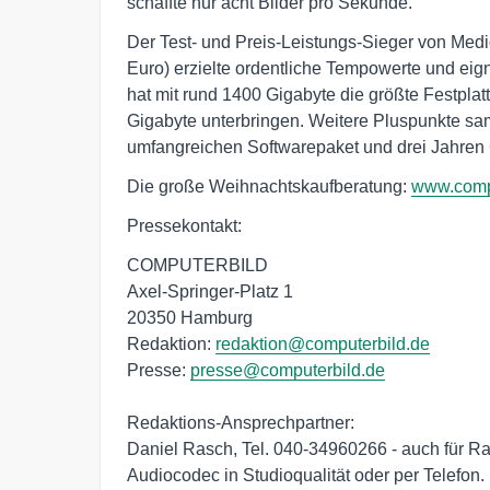
schaffte nur acht Bilder pro Sekunde.
Der Test- und Preis-Leistungs-Sieger von Med
Euro) erzielte ordentliche Tempowerte und eig
hat mit rund 1400 Gigabyte die größte Festpla
Gigabyte unterbringen. Weitere Pluspunkte sa
umfangreichen Softwarepaket und drei Jahren 
Die große Weihnachtskaufberatung:
www.compu
Pressekontakt:
COMPUTERBILD
Axel-Springer-Platz 1
20350 Hamburg
Redaktion:
redaktion@computerbild.de
Presse:
presse@computerbild.de
Redaktions-Ansprechpartner:
Daniel Rasch, Tel. 040-34960266 - auch für Ra
Audiocodec in Studioqualität oder per Telefon.