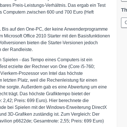
bares Preis-Leistungs-Verhältnis. Das ergab ein Test
Th
 Computern zwischen 600 und 700 Euro (Heft
d. Bis auf den One-PC, der keine Anwenderprogramme
m Microsoft Office 2010 Starter mit den Basisfunktionen
ollversionen bieten die Starter-Versionen jedoch
 der Randleiste.
en Spielen - das Tempo eines Computers ist ein
st erzielte der Rechner von One (Core i5-760;
 Vierkern-Prozessor von Intel das höchste
letzten Platz, weil die Rechenleistung für einen
che sorgte. Außerdem gab es eine Abwertung um eine
cht trägt. Das höchste Grafiktempo bietet der
2,42; Preis: 699 Euro). Hier berechnete die
unde bei Spielen mit der Windows-Erweiterung DirectX
und 3D-Grafiken zuständig ist. Zum Vergleich: Der
avilion p6622de; Gesamtnote: 2,55; Preis: 699 Euro)