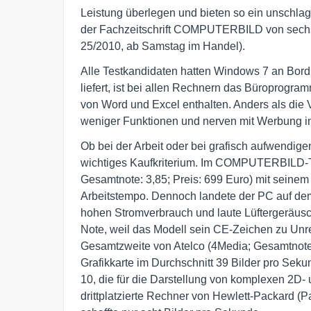
Leistung überlegen und bieten so ein unschlag
der Fachzeitschrift COMPUTERBILD von sechs
25/2010, ab Samstag im Handel).
Alle Testkandidaten hatten Windows 7 an Bor
liefert, ist bei allen Rechnern das Büroprogram
von Word und Excel enthalten. Anders als die V
weniger Funktionen und nerven mit Werbung in
Ob bei der Arbeit oder bei grafisch aufwendig
wichtiges Kaufkriterium. Im COMPUTERBILD-Te
Gesamtnote: 3,85; Preis: 699 Euro) mit seinem
Arbeitstempo. Dennoch landete der PC auf dem 
hohen Stromverbrauch und laute Lüftergeräus
Note, weil das Modell sein CE-Zeichen zu Unre
Gesamtzweite von Atelco (4Media; Gesamtnote: 
Grafikkarte im Durchschnitt 39 Bilder pro Sek
10, die für die Darstellung von komplexen 2D- 
drittplatzierte Rechner von Hewlett-Packard (P