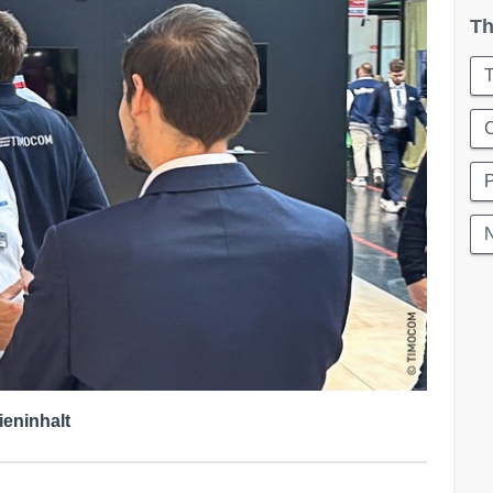
Th
T
C
ieninhalt