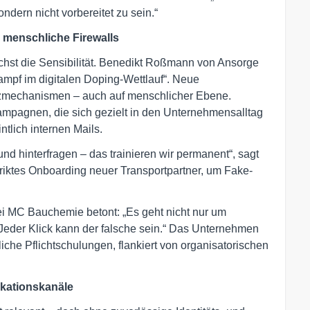
ndern nicht vorbereitet zu sein.“
 menschliche Firewalls
chst die Sensibilität. Benedikt Roßmann von Ansorge
ampf im digitalen Doping-Wettlauf“. Neue
tzmechanismen – auch auf menschlicher Ebene.
ampagnen, die sich gezielt in den Unternehmensalltag
tlich internen Mails.
nd hinterfragen – das trainieren wir permanent“, sagt
triktes Onboarding neuer Transportpartner, um Fake-
bei MC Bauchemie betont: „Es geht nicht nur um
Jeder Klick kann der falsche sein.“ Das Unternehmen
liche Pflichtschulungen, flankiert von organisatorischen
kationskanäle