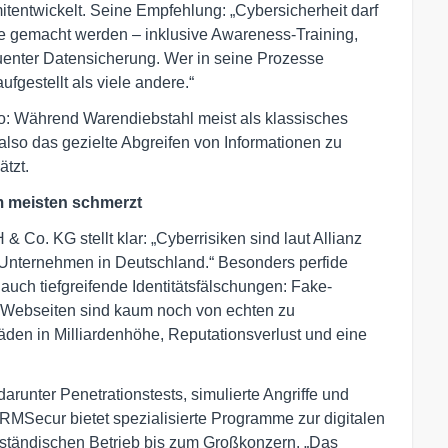
mitentwickelt. Seine Empfehlung: „Cybersicherheit darf
he gemacht werden – inklusive Awareness-Training,
enter Datensicherung. Wer in seine Prozesse
ufgestellt als viele andere.“
o: Während Warendiebstahl meist als klassisches
also das gezielte Abgreifen von Informationen zu
ätzt.
m meisten schmerzt
Co. KG stellt klar: „Cyberrisiken sind laut Allianz
r Unternehmen in Deutschland.“ Besonders perfide
uch tiefgreifende Identitätsfälschungen: Fake-
e Webseiten sind kaum noch von echten zu
äden in Milliardenhöhe, Reputationsverlust und eine
arunter Penetrationstests, simulierte Angriffe und
RMSecur bietet spezialisierte Programme zur digitalen
lständischen Betrieb bis zum Großkonzern. „Das