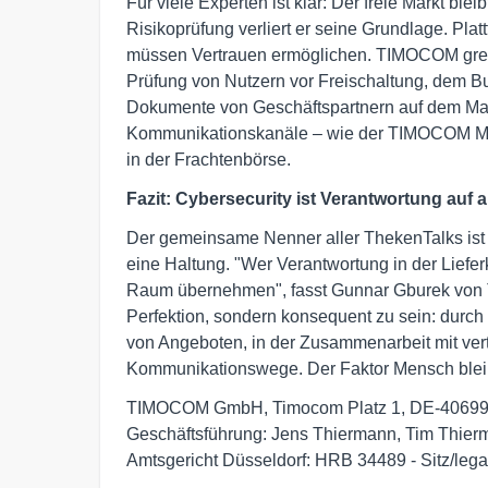
Für viele Experten ist klar: Der freie Markt ble
Risikoprüfung verliert er seine Grundlage. Plat
müssen Vertrauen ermöglichen. TIMOCOM greift 
Prüfung von Nutzern vor Freischaltung, dem Bu
Dokumente von Geschäftspartnern auf dem Markt
Kommunikationskanäle – wie der TIMOCOM Mess
in der Frachtenbörse.
Fazit: Cybersecurity ist Verantwortung auf 
Der gemeinsame Nenner aller ThekenTalks ist de
eine Haltung. "Wer Verantwortung in der Liefer
Raum übernehmen", fasst Gunnar Gburek von 
Perfektion, sondern konsequent zu sein: dur
von Angeboten, in der Zusammenarbeit mit ver
Kommunikationswege. Der Faktor Mensch bleibt
TIMOCOM GmbH, Timocom Platz 1, DE-40699 E
Geschäftsführung: Jens Thiermann, Tim Thier
Amtsgericht Düsseldorf: HRB 34489 - Sitz/lega