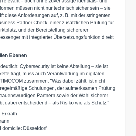
ibt relevant – doch ohne zuverlässige Identitäts- und
tformen müssen nicht nur technisch sicher sein – sie
diese Anforderungen auf, z. B. mit der stringenten
siness Partner Check, einer zusätzlichen Prüfung für
platz, und der Bereitstellung sichererer
enger mit integrierter Übersetzungsfunktion direkt
allen Ebenen
utlich: Cybersecurity ist keine Abteilung – sie ist
kette trägt, muss auch Verantwortung im digitalen
TIMOCOM zusammen. "Was dabei zählt, ist nicht
ch regelmäßige Schulungen, der aufmerksamen Prüfung
trauenswürdigen Partnern sowie der Wahl sicherer
 dabei entscheidend – als Risiko wie als Schutz."
rkrath

mann

l domicile: Düsseldorf