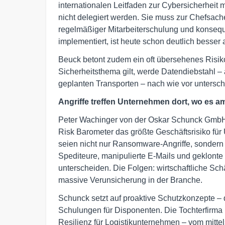
internationalen Leitfaden zur Cybersicherheit 
nicht delegiert werden. Sie muss zur Chefsac
regelmäßiger Mitarbeiterschulung und konsequ
implementiert, ist heute schon deutlich besser a
Beuck betont zudem ein oft übersehenes Risik
Sicherheitsthema gilt, werde Datendiebstahl – 
geplanten Transporten – nach wie vor untersch
Angriffe treffen Unternehmen dort, wo es a
Peter Wachinger von der Oskar Schunck GmbH & 
Risk Barometer das größte Geschäftsrisiko fü
seien nicht nur Ransomware-Angriffe, sondern a
Spediteure, manipulierte E-Mails und geklont
unterscheiden. Die Folgen: wirtschaftliche Sch
massive Verunsicherung in der Branche.
Schunck setzt auf proaktive Schutzkonzepte – d
Schulungen für Disponenten. Die Tochterfirma 
Resilienz für Logistikunternehmen – vom mitte