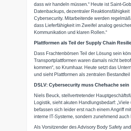
dass wir handeln müssen.“ Heute ist Saint-Gobai
Datenbackups, dezentraler Reaktionsfähigkeit
Cybersecurity. Mitarbeitende werden regelmäßig
dass Lieferfähigkeit im Zweifel analog gesich
Kommunikation und klaren Rollen.“
Plattformen als Teil der Supply Chain Resili
Dass Frachtenbörsen Teil der Lösung sein kön
Transportplattformen waren damals nicht betro
kommen“, so Krumhaar. Heute setzt das Untern
und sieht Plattformen als zentralen Bestandteil
DSLV: Cybersecurity muss Chefsache sein
Niels Beuck, stellvertretender Hauptgeschäft
Logistik, sieht akuten Handlungsbedarf: „Viele
befassen sich leider erst nach einem Angriff mit
interne IT-Systeme, sondern zunehmend auch 
Als Vorsitzender des Advisory Body Safety an