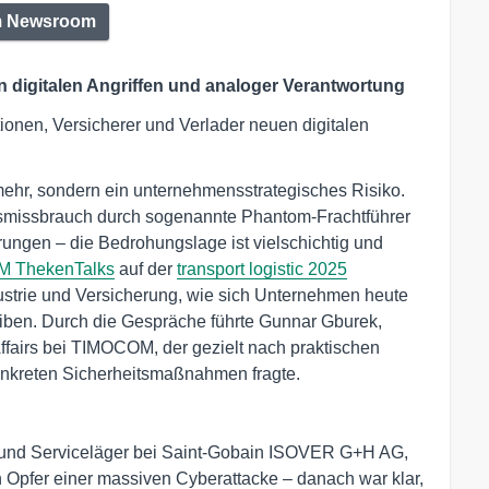
 Newsroom
en digitalen Angriffen und analoger Verantwortung
tionen, Versicherer und Verlader neuen digitalen
 mehr, sondern ein unternehmensstrategisches Risiko.
tsmissbrauch durch sogenannte Phantom-Frachtführer
ngen – die Bedrohungslage ist vielschichtig und
 ThekenTalks
auf der
transport logistic 2025
dustrie und Versicherung, wie sich Unternehmen heute
eiben. Durch die Gespräche führte Gunnar Gburek,
airs bei TIMOCOM, der gezielt nach praktischen
onkreten Sicherheitsmaßnahmen fragte.
 und Serviceläger bei Saint-Gobain ISOVER G+H AG,
n Opfer einer massiven Cyberattacke – danach war klar,