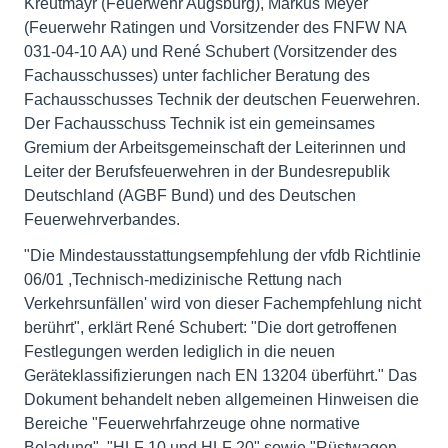
Kreutmayr (Feuerwehr Augsburg), Markus Meyer
(Feuerwehr Ratingen und Vorsitzender des FNFW NA
031-04-10 AA) und René Schubert (Vorsitzender des
Fachausschusses) unter fachlicher Beratung des
Fachausschusses Technik der deutschen Feuerwehren.
Der Fachausschuss Technik ist ein gemeinsames
Gremium der Arbeitsgemeinschaft der Leiterinnen und
Leiter der Berufsfeuerwehren in der Bundesrepublik
Deutschland (AGBF Bund) und des Deutschen
Feuerwehrverbandes.
"Die Mindestausstattungsempfehlung der vfdb Richtlinie
06/01 ,Technisch-medizinische Rettung nach
Verkehrsunfällen' wird von dieser Fachempfehlung nicht
berührt", erklärt René Schubert: "Die dort getroffenen
Festlegungen werden lediglich in die neuen
Geräteklassifizierungen nach EN 13204 überführt." Das
Dokument behandelt neben allgemeinen Hinweisen die
Bereiche "Feuerwehrfahrzeuge ohne normative
Beladung", "HLF 10 und HLF 20" sowie "Rüstwagen