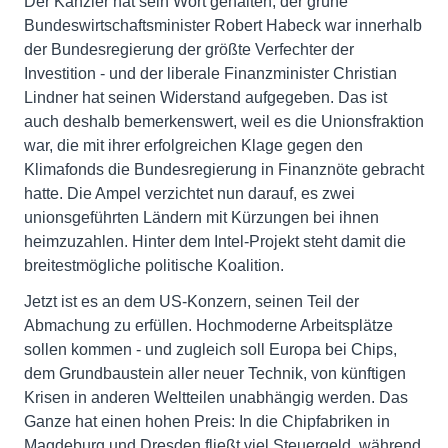
Der Kanzler hat sein Wort gehalten, der grüne
Bundeswirtschaftsminister Robert Habeck war innerhalb
der Bundesregierung der größte Verfechter der
Investition - und der liberale Finanzminister Christian
Lindner hat seinen Widerstand aufgegeben. Das ist
auch deshalb bemerkenswert, weil es die Unionsfraktion
war, die mit ihrer erfolgreichen Klage gegen den
Klimafonds die Bundesregierung in Finanznöte gebracht
hatte. Die Ampel verzichtet nun darauf, es zwei
unionsgeführten Ländern mit Kürzungen bei ihnen
heimzuzahlen. Hinter dem Intel-Projekt steht damit die
breitestmögliche politische Koalition.
Jetzt ist es an dem US-Konzern, seinen Teil der
Abmachung zu erfüllen. Hochmoderne Arbeitsplätze
sollen kommen - und zugleich soll Europa bei Chips,
dem Grundbaustein aller neuer Technik, von künftigen
Krisen in anderen Weltteilen unabhängig werden. Das
Ganze hat einen hohen Preis: In die Chipfabriken in
Magdeburg und Dresden fließt viel Steuergeld, während