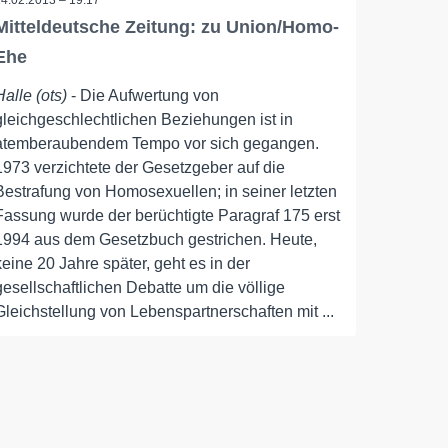
24.02.2013 – 19:17
Mitteldeutsche Zeitung: zu Union/Homo-
Ehe
Halle (ots)
- Die Aufwertung von
gleichgeschlechtlichen Beziehungen ist in
atemberaubendem Tempo vor sich gegangen.
1973 verzichtete der Gesetzgeber auf die
Bestrafung von Homosexuellen; in seiner letzten
Fassung wurde der berüchtigte Paragraf 175 erst
1994 aus dem Gesetzbuch gestrichen. Heute,
keine 20 Jahre später, geht es in der
gesellschaftlichen Debatte um die völlige
Gleichstellung von Lebenspartnerschaften mit ...