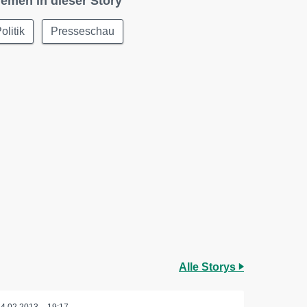
emen in dieser Story
olitik
Presseschau
Alle Storys