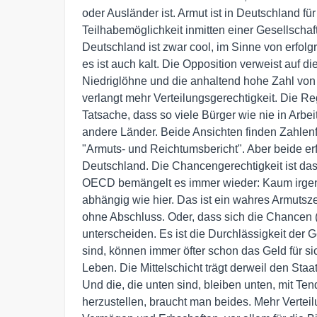
oder Ausländer ist. Armut ist in Deutschland f
Teilhabemöglichkeit inmitten einer Gesellschaft,
Deutschland ist zwar cool, im Sinne von erfolgr
es ist auch kalt. Die Opposition verweist auf 
Niedriglöhne und die anhaltend hohe Zahl von 
verlangt mehr Verteilungsgerechtigkeit. Die Re
Tatsache, dass so viele Bürger wie nie in Arbeit
andere Länder. Beide Ansichten finden Zahlen
"Armuts- und Reichtumsbericht". Aber beide erfa
Deutschland. Die Chancengerechtigkeit ist da
OECD bemängelt es immer wieder: Kaum irgendw
abhängig wie hier. Das ist ein wahres Armuts
ohne Abschluss. Oder, dass sich die Chancen
unterscheiden. Es ist die Durchlässigkeit der Ge
sind, können immer öfter schon das Geld für sic
Leben. Die Mittelschicht trägt derweil den Staat
Und die, die unten sind, bleiben unten, mit T
herzustellen, braucht man beides. Mehr Vertei