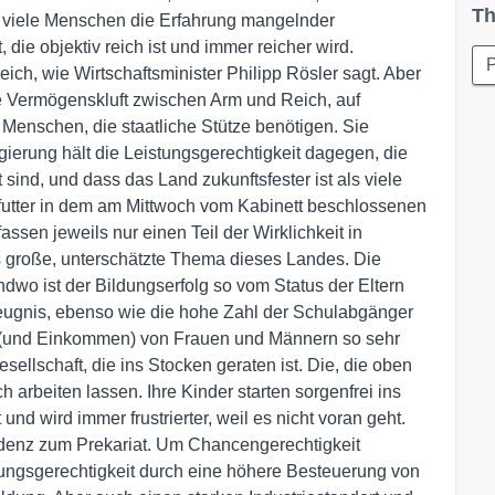
Th
ür viele Menschen die Erfahrung mangelnder
 die objektiv reich ist und immer reicher wird.
P
eich, wie Wirtschaftsminister Philipp Rösler sagt. Aber
die Vermögenskluft zwischen Arm und Reich, auf
Menschen, die staatliche Stütze benötigen. Sie
gierung hält die Leistungsgerechtigkeit dagegen, die
 sind, und dass das Land zukunftsfester ist als viele
futter in dem am Mittwoch vom Kabinett beschlossenen
ssen jeweils nur einen Teil der Wirklichkeit in
s große, unterschätzte Thema dieses Landes. Die
o ist der Bildungserfolg so vom Status der Eltern
zeugnis, ebenso wie die hohe Zahl der Schulabgänger
 (und Einkommen) von Frauen und Männern so sehr
sellschaft, die ins Stocken geraten ist. Die, die oben
h arbeiten lassen. Ihre Kinder starten sorgenfrei ins
 und wird immer frustrierter, weil es nicht voran geht.
endenz zum Prekariat. Um Chancengerechtigkeit
lungsgerechtigkeit durch eine höhere Besteuerung von