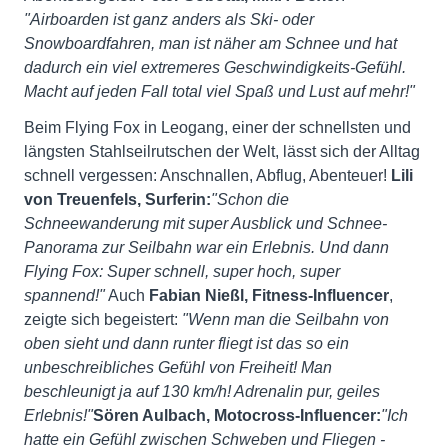
"Airboarden ist ganz anders als Ski- oder
Snowboardfahren, man ist näher am Schnee und hat
dadurch ein viel extremeres Geschwindigkeits-Gefühl.
Macht auf jeden Fall total viel Spaß und Lust auf mehr!"
Beim Flying Fox in Leogang, einer der schnellsten und
längsten Stahlseilrutschen der Welt, lässt sich der Alltag
schnell vergessen: Anschnallen, Abflug, Abenteuer!
Lili
von Treuenfels, Surferin:
"Schon die
Schneewanderung mit super Ausblick und Schnee-
Panorama zur Seilbahn war ein Erlebnis. Und dann
Flying Fox: Super schnell, super hoch, super
spannend!"
Auch
Fabian Nießl, Fitness-Influencer
,
zeigte sich begeistert:
"Wenn man die Seilbahn von
oben sieht und dann runter fliegt ist das so ein
unbeschreibliches Gefühl von Freiheit! Man
beschleunigt ja auf 130 km/h! Adrenalin pur, geiles
Erlebnis!"
Sören Aulbach, Motocross-Influencer:
"Ich
hatte ein Gefühl zwischen Schweben und Fliegen -