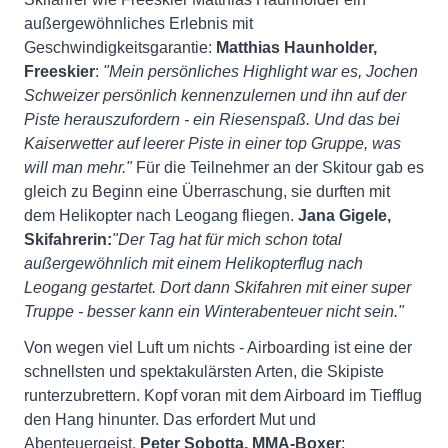
außergewöhnliches Erlebnis mit
Geschwindigkeitsgarantie:
Matthias Haunholder,
Freeskier
:
"Mein persönliches Highlight war es, Jochen
Schweizer persönlich kennenzulernen und ihn auf der
Piste herauszufordern - ein Riesenspaß. Und das bei
Kaiserwetter auf leerer Piste in einer top Gruppe, was
will man mehr."
Für die Teilnehmer an der Skitour gab es
gleich zu Beginn eine Überraschung, sie durften mit
dem Helikopter nach Leogang fliegen.
Jana Gigele,
Skifahrerin:
"Der Tag hat für mich schon total
außergewöhnlich mit einem Helikopterflug nach
Leogang gestartet. Dort dann Skifahren mit einer super
Truppe - besser kann ein Winterabenteuer nicht sein."
Von wegen viel Luft um nichts - Airboarding ist eine der
schnellsten und spektakulärsten Arten, die Skipiste
runterzubrettern. Kopf voran mit dem Airboard im Tiefflug
den Hang hinunter. Das erfordert Mut und
Abenteuergeist.
Peter Sobotta, MMA-Boxer
: