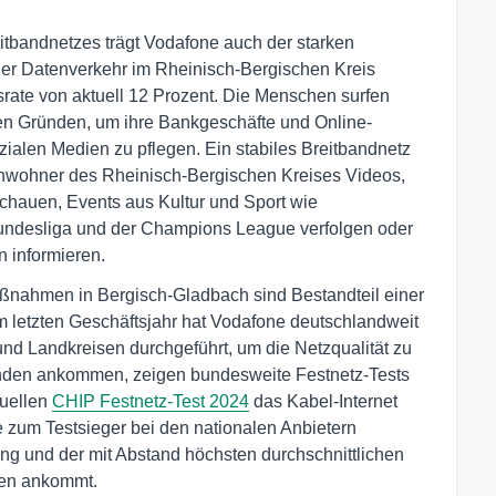
eitbandnetzes trägt Vodafone auch der starken
r Datenverkehr im Rheinisch-Bergischen Kreis
gsrate von aktuell 12 Prozent. Die Menschen surfen
chen Gründen, um ihre Bankgeschäfte und Online-
ozialen Medien zu pflegen. Ein stabiles Breitbandnetz
 Anwohner des Rheinisch-Bergischen Kreises Videos,
hauen, Events aus Kultur und Sport wie
Bundesliga und der Champions League verfolgen oder
 informieren.
nahmen in Bergisch-Gladbach sind Bestandteil einer
 im letzten Geschäftsjahr hat Vodafone deutschlandweit
d Landkreisen durchgeführt, um die Netzqualität zu
den ankommen, zeigen bundesweite Festnetz-Tests
uellen
CHIP Festnetz-Test 2024
das Kabel-Internet
 zum Testsieger bei den nationalen Anbietern
ung und der mit Abstand höchsten durchschnittlichen
den ankommt.