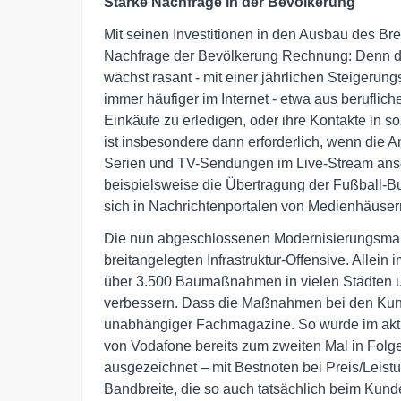
Starke Nachfrage in der Bevölkerung
Mit seinen Investitionen in den Ausbau des Br
Nachfrage der Bevölkerung Rechnung: Denn de
wächst rasant - mit einer jährlichen Steigerun
immer häufiger im Internet - etwa aus berufli
Einkäufe zu erledigen, oder ihre Kontakte in s
ist insbesondere dann erforderlich, wenn die
Serien und TV-Sendungen im Live-Stream ansc
beispielsweise die Übertragung der Fußball-
sich in Nachrichtenportalen von Medienhäusern
Die nun abgeschlossenen Modernisierungsmaß
breitangelegten Infrastruktur-Offensive. Allein
über 3.500 Baumaßnahmen in vielen Städten un
verbessern. Dass die Maßnahmen bei den Kun
unabhängiger Fachmagazine. So wurde im akt
von Vodafone bereits zum zweiten Mal in Folge
ausgezeichnet – mit Bestnoten bei Preis/Leist
Bandbreite, die so auch tatsächlich beim Kun