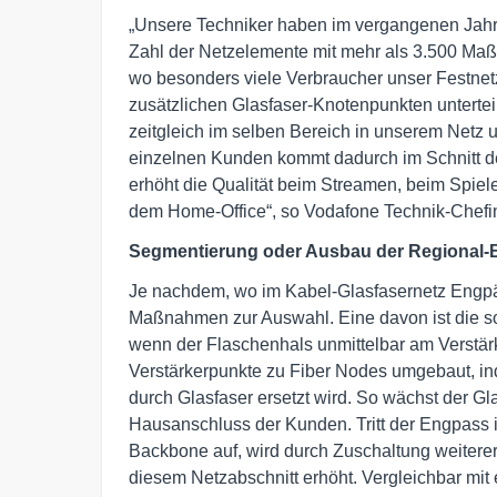
„Unsere Techniker haben im vergangenen Jahr
Zahl der Netzelemente mit mehr als 3.500 Ma
wo besonders viele Verbraucher unser Festnet
zusätzlichen Glasfaser-Knotenpunkten unterteil
zeitgleich im selben Bereich in unserem Netz 
einzelnen Kunden kommt dadurch im Schnitt de
erhöht die Qualität beim Streamen, beim Spiel
dem Home-Office“, so Vodafone Technik-Chefin
Segmentierung oder Ausbau der Regional
Je nachdem, wo im Kabel-Glasfasernetz Engpäs
Maßnahmen zur Auswahl. Eine davon ist die s
wenn der Flaschenhals unmittelbar am Verstärke
Verstärkerpunkte zu Fiber Nodes umgebaut, i
durch Glasfaser ersetzt wird. So wächst der Gla
Hausanschluss der Kunden. Tritt der Engpass
Backbone auf, wird durch Zuschaltung weiterer
diesem Netzabschnitt erhöht. Vergleichbar mit 