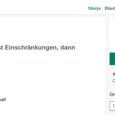
Storys
Blaul
st Einschränkungen, dann
Or
pdf
D