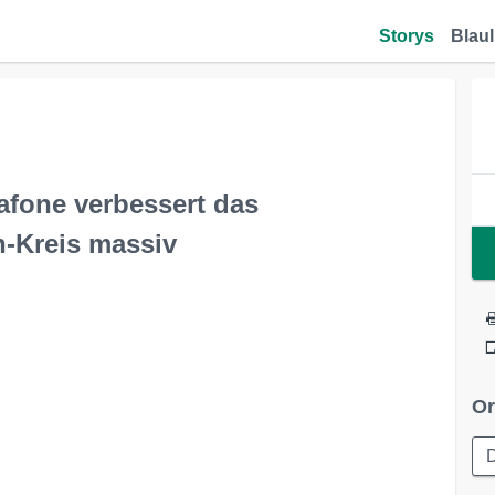
Storys
Blaul
afone verbessert das
n-Kreis massiv
Or
D