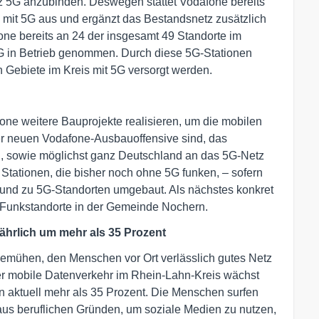
z 5G anzubinden. Deswegen stattet Vodafone bereits
mit 5G aus und ergänzt das Bestandsnetz zusätzlich
one bereits an 24 der insgesamt 49 Standorte im
G in Betrieb genommen. Durch diese 5G-Stationen
n Gebiete im Kreis mit 5G versorgt werden.
ne weitere Bauprojekte realisieren, um die mobilen
r neuen Vodafone-Ausbauoffensive sind, das
n, sowie möglichst ganz Deutschland an das 5G-Netz
Stationen, die bisher noch ohne 5G funken, – sofern
und zu 5G-Standorten umgebaut. Als nächstes konkret
 Funkstandorte in der Gemeinde Nochern.
ährlich um mehr als 35 Prozent
emühen, den Menschen vor Ort verlässlich gutes Netz
Der mobile Datenverkehr im Rhein-Lahn-Kreis wächst
von aktuell mehr als 35 Prozent. Die Menschen surfen
 aus beruflichen Gründen, um soziale Medien zu nutzen,