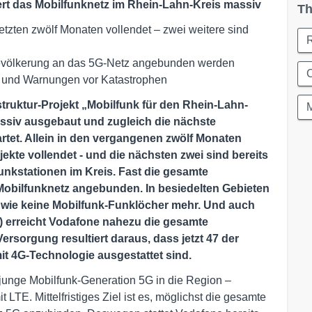
ert das Mobilfunknetz im Rhein-Lahn-Kreis massiv
Th
letzten zwölf Monaten vollendet – zwei weitere sind
 Bevölkerung an das 5G-Netz angebunden werden
C
e und Warnungen vor Katastrophen
astruktur-Projekt „Mobilfunk für den Rhein-Lahn-
assiv ausgebaut und zugleich die nächste
rtet. Allein in den vergangenen zwölf Monaten
kte vollendet - und die nächsten zwei sind bereits
funkstationen im Kreis. Fast die gesamte
obilfunknetz angebunden. In besiedelten Gebieten
 wie keine Mobilfunk-Funklöcher mehr. Und auch
) erreicht Vodafone nahezu die gesamte
rsorgung resultiert daraus, dass jetzt 47 der
it 4G-Technologie ausgestattet sind.
junge Mobilfunk-Generation 5G in die Region –
LTE. Mittelfristiges Ziel ist es, möglichst die gesamte