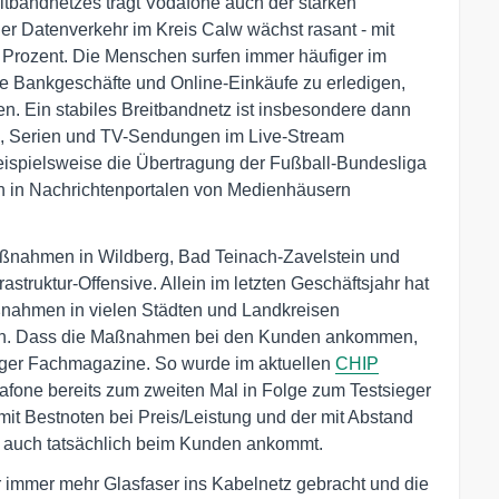
eitbandnetzes trägt Vodafone auch der starken
 Datenverkehr im Kreis Calw wächst rasant - mit
12 Prozent. Die Menschen surfen immer häufiger im
hre Bankgeschäfte und Online-Einkäufe zu erledigen,
en. Ein stabiles Breitbandnetz ist insbesondere dann
s, Serien und TV-Sendungen im Live-Stream
eispielsweise die Übertragung der Fußball-Bundesliga
h in Nachrichtenportalen von Medienhäusern
nahmen in Wildberg, Bad Teinach-Zavelstein und
astruktur-Offensive. Allein im letzten Geschäftsjahr hat
nahmen in vielen Städten und Landkreisen
sern. Dass die Maßnahmen bei den Kunden ankommen,
ger Fachmagazine. So wurde im aktuellen
CHIP
afone bereits zum zweiten Mal in Folge zum Testsieger
mit Bestnoten bei Preis/Leistung und der mit Abstand
so auch tatsächlich beim Kunden ankommt.
 immer mehr Glasfaser ins Kabelnetz gebracht und die