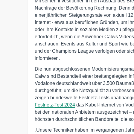
Mit seinen Investitionen in den Ausbau des Br
Nachfrage der Bevölkerung Rechnung: Denn der
einer jährlichen Steigerungsrate von aktuell 
Internet - etwa aus beruflichen Gründen, um i
oder ihre Kontakte in sozialen Medien zu pfleg
erforderlich, wenn die Anwohner Calws Video
anschauen, Events aus Kultur und Sport wie b
und der Champions League verfolgen oder sic
informieren.
Die nun abgeschlossenen Modernisierungsmaß
Calw sind Bestandteil einer breitangelegten Infr
Vodafone deutschlandweit über 3.500 Baumaß
durchgeführt, um die Netzqualität zu verbes
zeigen bundesweite Festnetz-Tests unabhängi
Festnetz-Test 2024
das Kabel-Internet von Vod
bei den nationalen Anbietern ausgezeichnet – 
höchsten durchschnittlichen Bandbreite, die 
„Unsere Techniker haben im vergangenen Jahr