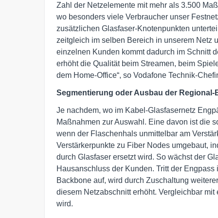
Zahl der Netzelemente mit mehr als 3.500 Ma
wo besonders viele Verbraucher unser Festnet
zusätzlichen Glasfaser-Knotenpunkten unterteil
zeitgleich im selben Bereich in unserem Netz 
einzelnen Kunden kommt dadurch im Schnitt de
erhöht die Qualität beim Streamen, beim Spiel
dem Home-Office“, so Vodafone Technik-Chefin
Segmentierung oder Ausbau der Regional
Je nachdem, wo im Kabel-Glasfasernetz Engpäs
Maßnahmen zur Auswahl. Eine davon ist die s
wenn der Flaschenhals unmittelbar am Verstärke
Verstärkerpunkte zu Fiber Nodes umgebaut, i
durch Glasfaser ersetzt wird. So wächst der Gla
Hausanschluss der Kunden. Tritt der Engpass
Backbone auf, wird durch Zuschaltung weiterer
diesem Netzabschnitt erhöht. Vergleichbar mit 
wird.