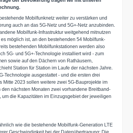
frage der Bevölkerung tragen wir mit unseren
Rechnung.
 bestehende Mobilfunknetz weiter zu verstärken und
kerung auch an das 5G-Netz und 5G+-Netz anzubinden.
andene Mobilfunk-Infrastruktur weitgehend mitnutzen
es möglich ist, an den bestehenden 54 Mobilfunk-
reits bestehenden Mobilfunkstationen werden also
ch 5G- und 5G+-Technologie installiert wird - zum
rmen sowie auf den Dächern von Rathäusern,
ht Station für Station im Laufe der nächsten Jahre.
5G-Technologie ausgestattet - und die ersten drei
s Mitte 2023 sollen weitere zwei 5G-Bauprojekte im
 in den nächsten Monaten zwei vorhandene Breitband-
, um die Kapazitäten im Einzugsgebiet der jeweiligen
 ähnlich wie die bestehende Mobilfunk-Generation LTE
öherer Geschwindigkeit bei der Datenübertragung: Die