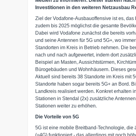
Medien zu informieren. Dieser starken Nach
Investitionen in den weiteren Netzausbau 
Ziel der Vodafone-Ausbauoffensive ist es, das
zudem bis 2025 möglichst die gesamte Bevöl
Dabei wird Vodafone zunächst die bereits vorh
und seine Antennen für 5G und 5G+, wo immer 
Standorten im Kreis in Betrieb nehmen. Die be
nach und nach aufgewertet, indem dort zusätzli
Beispiel an Masten, Aussichtstürmen, Kirchtü
Bürogebäuden und Wohnhäusern. Dieses geschie
Aktuell sind bereits 38 Standorte im Kreis mit 
Standorte haben sogar bereits 5G+ an Bord. Bi
Landkreis realisiert werden. Konkret erhalten
Stationen in Stendal (2x) zusätzliche Antennen
Stationen weiter zu erhöhen.
Die Vorteile von 5G
5G ist eine mobile Breitband-Technologie, die
(=4G) funktioniert - das allerdings mit noch h