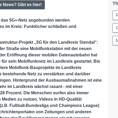
Th
e News? Gibt es hier!
 an das 5G+-Netz angebunden werden
s im Kreis: Funklöcher schließen und
C
rastruktur-Projekt „5G für den Landkreis Stendal“:
fer Straße eine Mobilfunkstation mit der neuen
der Eröffnung dieser mobilen Datenautobahn hat
für sein Mobilfunknetz im Landkreis gestartet. Bis
itere Mobilfunk-Bauprojekte im Landkreis
as bestehende Netz zu verstärken und darüber
ringen. Hintergrund der Ausbaumaßnahmen ist eine
hr im Landkreis wächst rasant - mit einer
d 28 Prozent. Die Menschen surfen also immer
le Medien zu nutzen, Videos in HD-Qualität
 (z.B. Fußball-Bundesliga und Champions League)
achrichtenportalen von Zeitungen und anderen