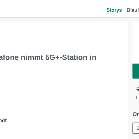
Storys
Blaul
dafone nimmt 5G+-Station in
Or
pdf
D