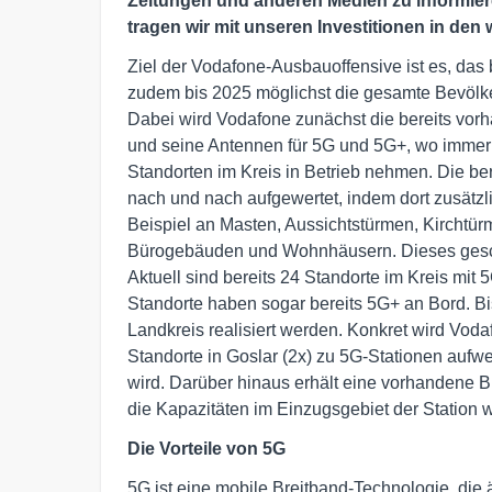
Zeitungen und anderen Medien zu informier
tragen wir mit unseren Investitionen in de
Ziel der Vodafone-Ausbauoffensive ist es, das
zudem bis 2025 möglichst die gesamte Bevöl
Dabei wird Vodafone zunächst die bereits vorh
und seine Antennen für 5G und 5G+, wo immer 
Standorten im Kreis in Betrieb nehmen. Die be
nach und nach aufgewertet, indem dort zusätzli
Beispiel an Masten, Aussichtstürmen, Kirchtü
Bürogebäuden und Wohnhäusern. Dieses geschie
Aktuell sind bereits 24 Standorte im Kreis mit 
Standorte haben sogar bereits 5G+ an Bord. Bi
Landkreis realisiert werden. Konkret wird Vo
Standorte in Goslar (2x) zu 5G-Stationen aufwe
wird. Darüber hinaus erhält eine vorhandene B
die Kapazitäten im Einzugsgebiet der Station w
Die Vorteile von 5G
5G ist eine mobile Breitband-Technologie, die