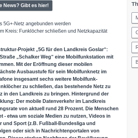
Th
e News? Gibt es hier!
n das 5G+-Netz angebunden werden
m Kreis: Funklöcher schließen und Netzkapazität
C
struktur-Projekt „5G für den Landkreis Goslar“:
r Straße „Schalker Weg“ eine Mobilfunkstation mit
mmen. Mit der Eröffnung dieser mobilen
ächste Ausbaustufe für sein Mobilfunknetz im
dafone insgesamt sechs weitere Mobilfunk-
unklöcher zu schließen, das bestehende Netz zu
 in den Landkreis zu bringen. Hintergrund der
klung: Der mobile Datenverkehr im Landkreis
rungsrate von aktuell rund 28 Prozent. Die Menschen
et - etwa um soziale Medien zu nutzen, Videos in
r und Sport (z.B. Fußball-Bundesliga und
lgen oder sich in Nachrichtenportalen von