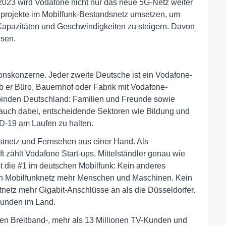
 2023 wird Vodafone nicht nur das neue 5G-Netz weiter
uprojekte im Mobilfunk-Bestandsnetz umsetzen, um
Kapazitäten und Geschwindigkeiten zu steigern. Davon
esen.
onskonzerne. Jeder zweite Deutsche ist ein Vodafone-
 ob er Büro, Bauernhof oder Fabrik mit Vodafone-
binden Deutschland: Familien und Freunde sowie
en auch dabei, entscheidende Sektoren wie Bildung und
-19 am Laufen zu halten.
Festnetz und Fernsehen aus einer Hand. Als
t zählt Vodafone Start-ups, Mittelständler genau wie
 die #1 im deutschen Mobilfunk: Kein anderes
in Mobilfunknetz mehr Menschen und Maschinen. Kein
netz mehr Gigabit-Anschlüsse an als die Düsseldorfer.
Kunden im Land.
ionen Breitband-, mehr als 13 Millionen TV-Kunden und