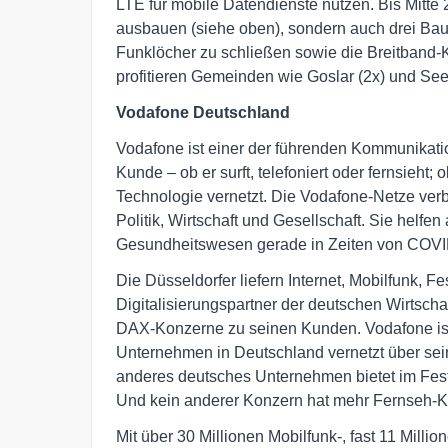
LTE für mobile Datendienste nutzen. Bis Mitte
ausbauen (siehe oben), sondern auch drei Ba
Funklöcher zu schließen sowie die Breitband-
profitieren Gemeinden wie Goslar (2x) und Se
Vodafone Deutschland
Vodafone ist einer der führenden Kommunikati
Kunde – ob er surft, telefoniert oder fernsieht;
Technologie vernetzt. Die Vodafone-Netze ver
Politik, Wirtschaft und Gesellschaft. Sie helf
Gesundheitswesen gerade in Zeiten von COVID
Die Düsseldorfer liefern Internet, Mobilfunk, 
Digitalisierungspartner der deutschen Wirtschaf
DAX-Konzerne zu seinen Kunden. Vodafone ist
Unternehmen in Deutschland vernetzt über se
anderes deutsches Unternehmen bietet im Fest
Und kein anderer Konzern hat mehr Fernseh-
Mit über 30 Millionen Mobilfunk-, fast 11 Mill