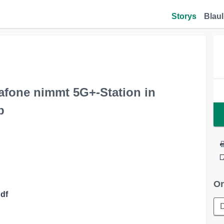
Storys
Blaul
dafone nimmt 5G+-Station in
b
Or
pdf
D