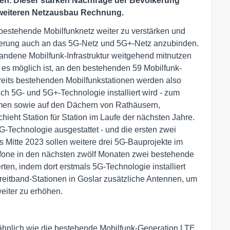
en. Dieser starken Nachfrage der Bevölkerung
n weiteren Netzausbau Rechnung.
 bestehende Mobilfunknetz weiter zu verstärken und
kerung auch an das 5G-Netz und 5G+-Netz anzubinden.
andene Mobilfunk-Infrastruktur weitgehend mitnutzen
es möglich ist, an den bestehenden 59 Mobilfunk-
reits bestehenden Mobilfunkstationen werden also
ch 5G- und 5G+-Technologie installiert wird - zum
rmen sowie auf den Dächern von Rathäusern,
ht Station für Station im Laufe der nächsten Jahre.
5G-Technologie ausgestattet - und die ersten zwei
s Mitte 2023 sollen weitere drei 5G-Bauprojekte im
dafone in den nächsten zwölf Monaten zwei bestehende
rten, indem dort erstmals 5G-Technologie installiert
reitband-Stationen in Goslar zusätzliche Antennen, um
eiter zu erhöhen.
 ähnlich wie die bestehende Mobilfunk-Generation LTE