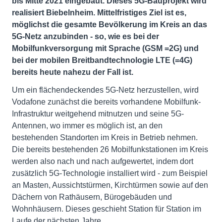
bis Mitte 2021 eingebaut. Dieses 5G-Bauprojekt wird
realisiert Biebelnheim. Mittelfristiges Ziel ist es,
möglichst die gesamte Bevölkerung im Kreis an das
5G-Netz anzubinden - so, wie es bei der
Mobilfunkversorgung mit Sprache (GSM =2G) und
bei der mobilen Breitbandtechnologie LTE (=4G)
bereits heute nahezu der Fall ist.
Um ein flächendeckendes 5G-Netz herzustellen, wird
Vodafone zunächst die bereits vorhandene Mobilfunk-
Infrastruktur weitgehend mitnutzen und seine 5G-
Antennen, wo immer es möglich ist, an den
bestehenden Standorten im Kreis in Betrieb nehmen.
Die bereits bestehenden 26 Mobilfunkstationen im Kreis
werden also nach und nach aufgewertet, indem dort
zusätzlich 5G-Technologie installiert wird - zum Beispiel
an Masten, Aussichtstürmen, Kirchtürmen sowie auf den
Dächern von Rathäusern, Bürogebäuden und
Wohnhäusern. Dieses geschieht Station für Station im
Laufe der nächsten Jahre.