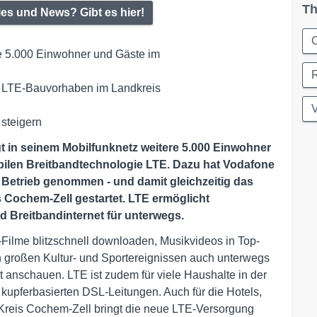
Th
ies und News? Gibt es hier!
C
re 5.000 Einwohner und Gäste im 

re LTE-Bauvorhaben im Landkreis 

 steigern
gt in seinem Mobilfunknetz weitere 5.000 Einwohner
bilen Breitbandtechnologie LTE. Dazu hat Vodafone
 Betrieb genommen - und damit gleichzeitig das
Cochem-Zell gestartet. LTE ermöglicht
nd Breitbandinternet für unterwegs.
ilme blitzschnell downloaden, Musikvideos in Top-
 großen Kultur- und Sportereignissen auch unterwegs
 anschauen. LTE ist zudem für viele Haushalte in der
u kupferbasierten DSL-Leitungen. Auch für die Hotels,
 Kreis Cochem-Zell bringt die neue LTE-Versorgung