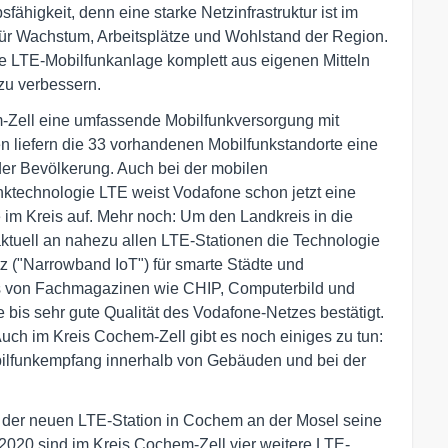
ähigkeit, denn eine starke Netzinfrastruktur ist im
 für Wachstum, Arbeitsplätze und Wohlstand der Region.
eue LTE-Mobilfunkanlage komplett aus eigenen Mitteln
 zu verbessern.
m-Zell eine umfassende Mobilfunkversorgung mit
n liefern die 33 vorhandenen Mobilfunkstandorte eine
er Bevölkerung. Auch bei der mobilen
nktechnologie LTE weist Vodafone schon jetzt eine
im Kreis auf. Mehr noch: Um den Landkreis in die
aktuell an nahezu allen LTE-Stationen die Technologie
tz ("Narrowband IoT") für smarte Städte und
ts von Fachmagazinen wie CHIP, Computerbild und
 bis sehr gute Qualität des Vodafone-Netzes bestätigt.
 Auch im Kreis Cochem-Zell gibt es noch einiges zu tun:
ilfunkempfang innerhalb von Gebäuden und bei der
e der neuen LTE-Station in Cochem an der Mosel seine
2020 sind im Kreis Cochem-Zell vier weitere LTE-