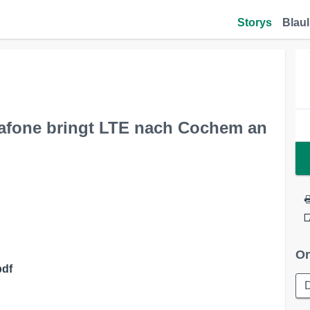
Storys
Blaul
dafone bringt LTE nach Cochem an
Or
df
D