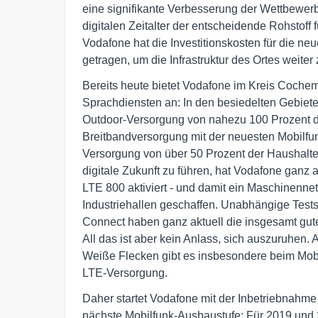
eine signifikante Verbesserung der Wettbewerbsf
digitalen Zeitalter der entscheidende Rohstoff
Vodafone hat die Investitionskosten für die n
getragen, um die Infrastruktur des Ortes weiter
Bereits heute bietet Vodafone im Kreis Coche
Sprachdiensten an: In den besiedelten Gebiete
Outdoor-Versorgung von nahezu 100 Prozent d
Breitbandversorgung mit der neuesten Mobilfu
Versorgung von über 50 Prozent der Haushalte 
digitale Zukunft zu führen, hat Vodafone ganz 
LTE 800 aktiviert - und damit ein Maschinenne
Industriehallen geschaffen. Unabhängige Tes
Connect haben ganz aktuell die insgesamt gute
All das ist aber kein Anlass, sich auszuruhen.
Weiße Flecken gibt es insbesondere beim Mob
LTE-Versorgung.
Daher startet Vodafone mit der Inbetriebnahm
nächste Mobilfunk-Ausbaustufe: Für 2019 und 