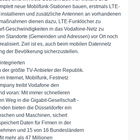
plett neue Mobilfunk-Stationen bauen, erstmals LTE-
installieren und zusätzliche Antennen an vorhandenen
umaßnahmen dienen dazu, LTE-Funklöcher zu
rf-Geschwindigkeiten in das Vodafone-Netz zu
uen Standorte (Gemeinden und Adressen) vor Ort noch
ealisiert. Ziel ist es, auch beim mobilen Datennetz
g der Bevölkerung sicherzustellen.
ntegrierten

er größte TV-Anbieter der Republik.

rn Internet, Mobilfunk, Festnetz

mpany treibt Vodafone den

nd voran: Mit immer schnelleren

 Weg in die Gigabit-Gesellschaft -

den bieten die Düsseldorfer ein

nschen und Maschinen, sichert

ichert Daten für Firmen in der

nehmen und 15 von 16 Bundesländern

t mehr als 47 Millionen
