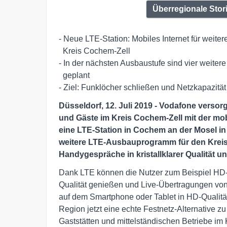
Überregionale Stor
- Neue LTE-Station: Mobiles Internet für weite
  Kreis Cochem-Zell  

- In der nächsten Ausbaustufe sind vier weite
  geplant

- Ziel: Funklöcher schließen und Netzkapazität
Düsseldorf, 12. Juli 2019 - Vodafone versor
und Gäste im Kreis Cochem-Zell mit der mo
eine LTE-Station in Cochem an der Mosel in
weitere LTE-Ausbauprogramm für den Kreis 
Handygespräche in kristallklarer Qualität u
Dank LTE können die Nutzer zum Beispiel HD-F
Qualität genießen und Live-Übertragungen von
auf dem Smartphone oder Tablet in HD-Qualität
Region jetzt eine echte Festnetz-Alternative z
Gaststätten und mittelständischen Betriebe im