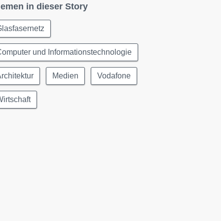
emen in dieser Story
lasfasernetz
omputer und Informationstechnologie
rchitektur
Medien
Vodafone
irtschaft