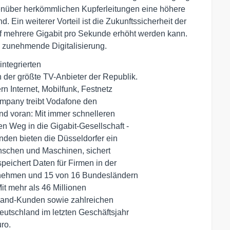
enüber herkömmlichen Kupferleitungen eine höhere
nd. Ein weiterer Vorteil ist die Zukunftssicherheit der
uf mehrere Gigabit pro Sekunde erhöht werden kann.
e zunehmende Digitalisierung.
ntegrierten

er größte TV-Anbieter der Republik.

rn Internet, Mobilfunk, Festnetz

mpany treibt Vodafone den

nd voran: Mit immer schnelleren

 Weg in die Gigabit-Gesellschaft -

den bieten die Düsseldorfer ein

nschen und Maschinen, sichert

ichert Daten für Firmen in der

nehmen und 15 von 16 Bundesländern

t mehr als 46 Millionen

tband-Kunden sowie zahlreichen

utschland im letzten Geschäftsjahr

o.
