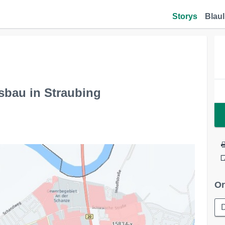
Storys
Blaul
sbau in Straubing
Or
D