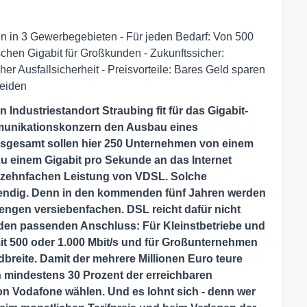
men in 3 Gewerbegebieten - Für jeden Bedarf: Von 500
schen Gigabit für Großkunden - Zukunftssicher:
er Ausfallsicherheit - Preisvorteile: Bares Geld sparen
heiden
Industriestandort Straubing fit für das Gigabit-
ommunikationskonzern den Ausbau eines
nsgesamt sollen hier
250 Unternehmen von einem
zu einem Gigabit pro Sekunde an das Internet
r zehnfachen Leistung von VDSL. Solche
endig. Denn in den kommenden fünf Jahren werden
mengen versiebenfachen. DSL reicht dafür nicht
 den passenden Anschluss: Für Kleinstbetriebe und
t 500 oder 1.000 Mbit/s und für Großunternehmen
reite. Damit der mehrere Millionen Euro teure
en mindestens 30 Prozent der erreichbaren
n Vodafone wählen. Und es lohnt sich - denn wer