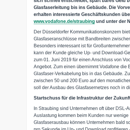
sich schnell entscheidet, spart bares Geld 
Glasfaserleitung bis ins Gebäude. Die Vorv
erhalten interessierte Geschäftskunden über
www.vodafone.de/straubing
und unter der 
Der Düsseldorfer Kommunikationskonzern biet
Glasfaseranschlüsse mit Bandbreiten zwische
Besonders interessant ist für Großunternehme
kann der Kunde gleiche Up- und Download-Ges
zum 01. Juni 2019 für einen Anschluss von Vod
Angebot. Zum einen übernimmt Vodafone die Ba
Glasfaser-Verkabelung bis in das Gebäude. Z
zwischen 50 und 200 Euro auf den monatlichen
soll der Ausbau des Glasfasernetzes noch in d
Startschuss für die Infrastruktur der Zukun
In Straubing sind Unternehmen oft über DSL-A
Auslastung kommen beim Kunden nur wenige hu
Glasfaserausbau können Unternehmen bald sch
pro Sekunde im Up- und Download profitieren 