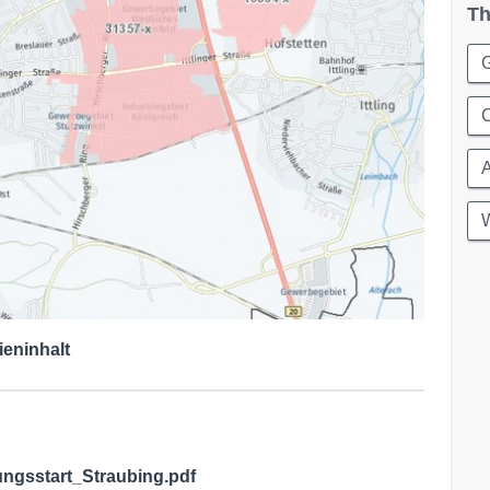
Th
G
C
A
W
ieninhalt
gsstart_Straubing.pdf