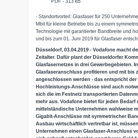
PDF - 313 kB
- Standortvorteil: Glasfaser für 250 Unterneh
Mbit für kleine Betriebe bis zu einem symmetri
Technologie mit garantierter Bandbreite und hoh
und bis zum 01. Juni 2019 für Glasfaser entsc
Düsseldorf, 03.04.2019 - Vodafone macht den 
Zeitalter. Dafür plant der Düsseldorfer K
Glasfasernetzes in drei Gewerbegebieten. I
Glasfaseranschluss profitieren und mit bis 
angeschlossen werden - das entspricht de
Hochleistungs-Anschlüsse sind auch notw
sich die im Festnetz transportierten Daten
mehr aus. Vodafone bietet für jeden Bedarf
mittelständische Unternehmen wahlweise mi
Gigabit-Anschlüsse mit symmetrischer Bandb
Ausbau wirtschaftlich vertretbar ist, müss
Unternehmen einen Glasfaser-Anschluss vo