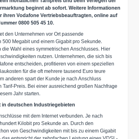
beim monatlichen Tarifpreis und beim Verlegen der
ermarktung beginnt ab sofort. Weitere Informationen
 ihren Vodafone Vertriebsbeauftragten, online auf
Nummer 0800 505 45 10.
et den Unternehmen vor Ort passende
n 500 Megabit und einem Gigabit pro Sekunde.
n die Wahl eines symmetrischen Anschlusses. Hier
chwindigkeiten nutzen. Unternehmen, die sich bis
afone entscheiden, profitieren von einem speziellen
ukosten für die oft mehrere tausend Euro teure
um anderen spart der Kunde je nach Anschluss
 Tarif-Preis. Bei einer ausreichend großen Nachfrage
iesem Jahr starten.
ft in deutschen Industriegebieten
nschlüsse mit dem Internet verbunden. Je nach
ndert Kilobit pro Sekunde an. Durch den
on von Geschwindigkeiten mit bis zu einem Gigabit
- das entspricht der zehnfachen Leistung eines VDSL-