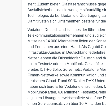
steht. Zudem bieten Glasfaseranschlüsse geg
Ausfallsicherheit, da sie weniger störanfällig si
Technologie, da bei Bedarf die Übertragung a
Damit rüsten sich Unternehmen bestens für di
Vodafone Deutschland ist eines der führenden i
Telekommunikationsunternehmen und zugleich d
Mit seinen 14.000 Mitarbeitern liefert der Konze
und Fernsehen aus einer Hand. Als Gigabit Co
Infrastruktur-Ausbau in Deutschland federführe
Netzen ebnen die Düsseldorfer Deutschland den
ob im Festnetz oder im Mobilfunk. Geschäftskun
breites ICT-Portfolio: So vernetzt Vodafone Me
Firmen-Netzwerke sowie Kommunikation und spe
deutschen Cloud. Rund 90 % aller DAX-Unter
haben sich bereits für Vodafone entschieden. Mi
Mobilfunk-Karten, 6,6 Millionen Festnetz-Brei
digitalen Lösungen erwirtschaftete Vodafone De
einen Serviceumsatz von über 10 Milliarden Eur